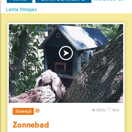
Lente filmpjes
883x
80x
Steenuil
Zonnebad