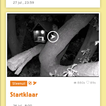
27 jul , 23:59
880x
89x
Steenuil
Startklaar
26 jul , 8:00