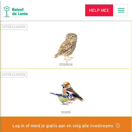
HELP MEE
Men
UITGEVLOGEN
STEENUIL
UITGEVLOGEN
VIJVER
Log in of meld je gratis aan en volg alle livestreams