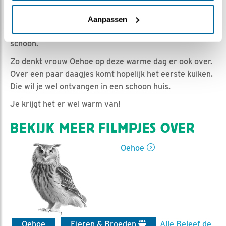
Romke Visser | Geplaatst op 30 maart 2021, 17:50 |
Vind ik leuk
|
Bewaar dit filmpje
|
720x
Aanpassen
Voorjaar!, we kennen het, lentekriebels!. Het huis moet
schoon.
Zo denkt vrouw Oehoe op deze warme dag er ook over.
Over een paar daagjes komt hopelijk het eerste kuiken.
Die wil je wel ontvangen in een schoon huis.
Je krijgt het er wel warm van!
BEKIJK MEER FILMPJES OVER
Oehoe
Oehoe
Eieren & Broeden
Alle Beleef de