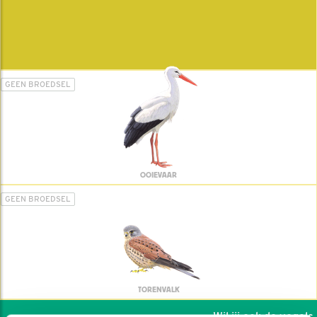
GEEN BROEDSEL
OOIEVAAR
GEEN BROEDSEL
TORENVALK
Wil jij ook de vogels h