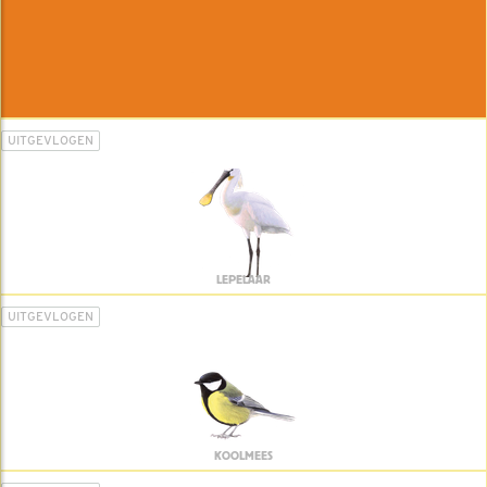
UITGEVLOGEN
LEPELAAR
UITGEVLOGEN
KOOLMEES