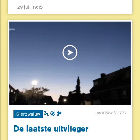
29 jul , 19:15
1056x
77x
Gierzwaluw
De laatste uitvlieger