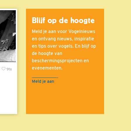
Blijf op de hoogte
Meld je aan voor Vogelnieuws
en ontvang nieuws, inspiratie
en tips over vogels. En blijf op
de hoogte van
beschermingsprojecten en
evenementen.
x
91x
Meld je aan