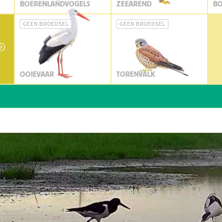
BOERENLANDVOGELS
ZEEAREND
BO
GEEN BROEDSEL
GEEN BROEDSEL
OOIEVAAR
TORENVALK