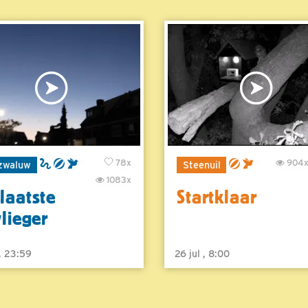
78x
904
zwaluw
Steenuil
1083x
laatste
Startklaar
vlieger
 , 23:59
26 jul , 8:00