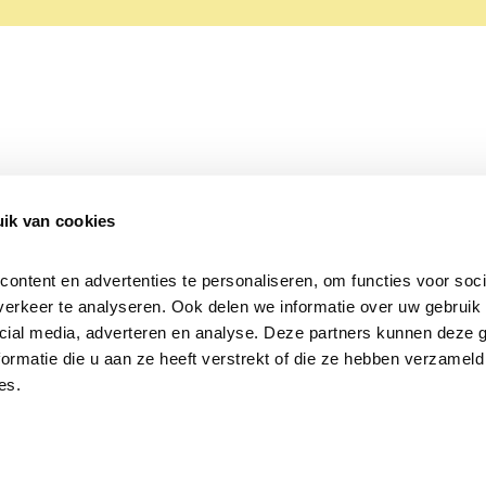
ik van cookies
Over Beleef de Lente
Mijn privacy
Cookieverklaring
ntent en advertenties te personaliseren, om functies voor socia
erkeer te analyseren. Ook delen we informatie over uw gebruik v
cial media, adverteren en analyse. Deze partners kunnen deze 
rmatie die u aan ze heeft verstrekt of die ze hebben verzameld 
es.
Samen voor
vogels en natuur