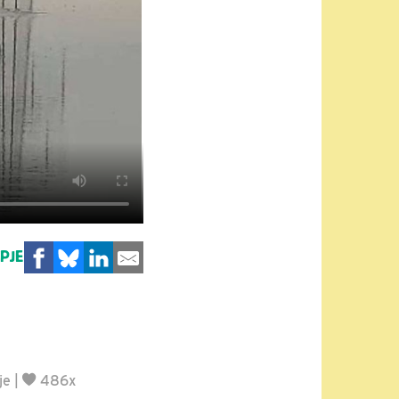
MPJE
je
|
486x