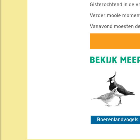
Gisterochtend in de v
Verder mooie momentj
Vanavond moesten de o
BEKIJK MEER
Boerenlandvogels