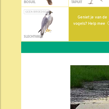
BOSUIL
TAPUIT
GEEN BROEDSEL
Geniet je van de
vogels? Help mee
SLECHTVALK