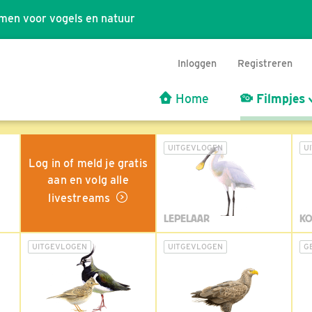
men voor vogels en natuur
Inloggen
Registreren
Home
Filmpjes
UITGEVLOGEN
U
Log in of meld je gratis
aan en volg alle
livestreams
LEPELAAR
KO
UITGEVLOGEN
UITGEVLOGEN
G