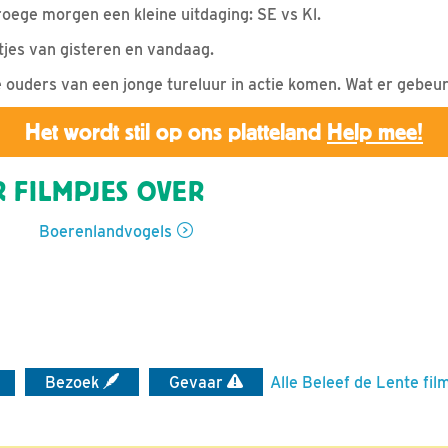
roege morgen een kleine uitdaging: SE vs Kl.
es van gisteren en vandaag.
uders van een jonge tureluur in actie komen. Wat er gebeurd
Het wordt stil op ons platteland
Help mee!
 FILMPJES OVER
Boerenlandvogels
Bezoek
Gevaar
Alle Beleef de Lente fil