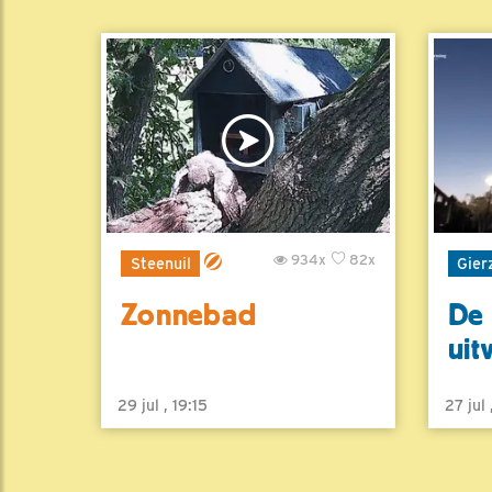
934x
82x
Steenuil
Gier
Zonnebad
De 
uit
29 jul , 19:15
27 jul