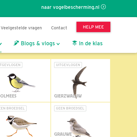
naar vogelbescherming.nl
HELP MEE
Veelgestelde vragen
Contact
Blogs & vlogs
In de klas
ITGEVLOGEN
UITGEVLOGEN
OLMEES
GIERZWALUW
EEN BROEDSEL
GEEN BROEDSEL
GRAUWE