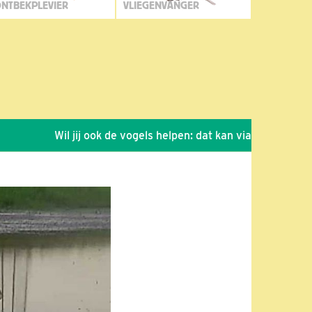
NTBEKPLEVIER
VLIEGENVANGER
Wil jij ook de vogels helpen: dat kan via de link!
*
Se