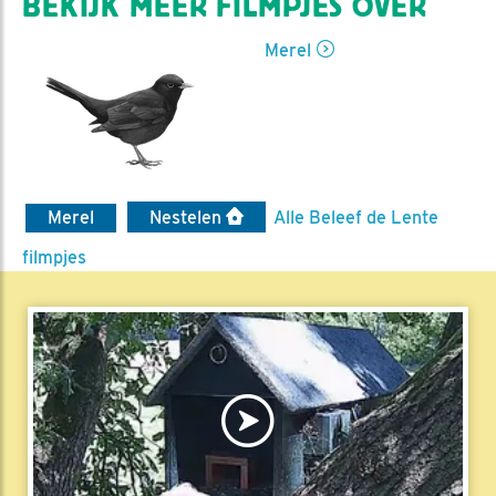
BEKIJK MEER FILMPJES OVER
Merel
Merel
Nestelen
Alle Beleef de Lente
filmpjes