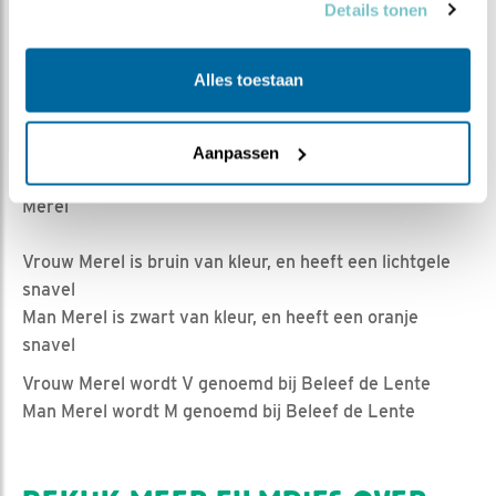
Mod10 | Geplaatst op 11 maart 2020, 14:00 |
Vind ik
Details tonen
leuk
|
Bewaar dit filmpje
|
989x
11 maart 2020
Alles toestaan
Vrouw Merel is druk met haar nest bezig.
Opeens ziet vrouw dat de takjes en 't plastic weg zijn?
Aanpassen
Luister weer goed naar de zachte geluidjes van man
Merel
Vrouw Merel is bruin van kleur, en heeft een lichtgele
snavel
Man Merel is zwart van kleur, en heeft een oranje
snavel
Vrouw Merel wordt V genoemd bij Beleef de Lente
Man Merel wordt M genoemd bij Beleef de Lente