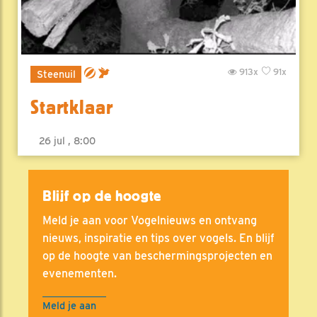
913x
91x
Steenuil
Startklaar
26 jul , 8:00
Blijf op de hoogte
Meld je aan voor Vogelnieuws en ontvang
nieuws, inspiratie en tips over vogels. En blijf
op de hoogte van beschermingsprojecten en
evenementen.
Meld je aan