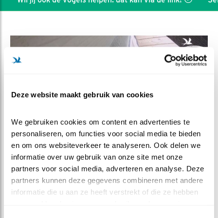
Deze website maakt gebruik van cookies
We gebruiken cookies om content en advertenties te 
personaliseren, om functies voor social media te bieden 
en om ons websiteverkeer te analyseren. Ook delen we 
informatie over uw gebruik van onze site met onze 
DEEL DIT FILMPJE
partners voor social media, adverteren en analyse. Deze 
partners kunnen deze gegevens combineren met andere 
informatie die u aan ze heeft verstrekt of die ze hebben 
Schiet het al op vrouw?
verzameld op basis van uw gebruik van hun services.