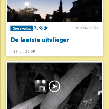
1093x
78x
Gierzwaluw
De laatste uitvlieger
27 jul , 23:59