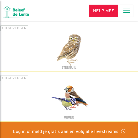
HELP MEE
Men
UITGEVLOGEN
STEENUIL
UITGEVLOGEN
VIJVER
Log in of meld je gratis aan en volg alle livestreams