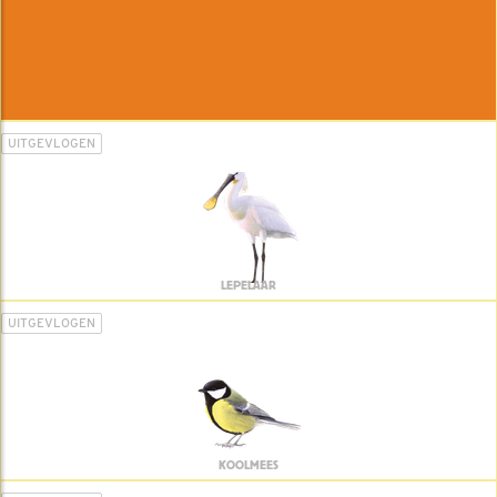
UITGEVLOGEN
LEPELAAR
UITGEVLOGEN
KOOLMEES