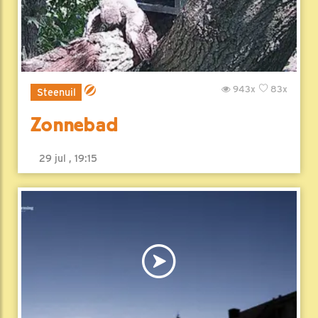
943x
83x
Steenuil
Zonnebad
29 jul , 19:15