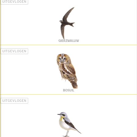
UITGEVLOGEN
GIERZWALUW
UITGEVLOGEN
BOSUIL
UITGEVLOGEN