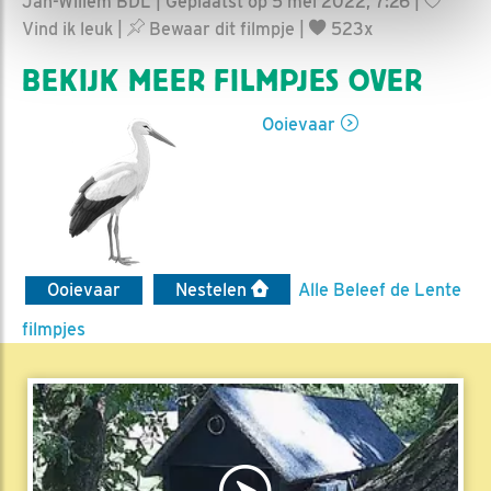
Jan-Willem BDL | Geplaatst op 5 mei 2022, 7:26 |
Vind ik leuk
|
Bewaar dit filmpje
|
523x
BEKIJK MEER FILMPJES OVER
Ooievaar
Ooievaar
Nestelen
Alle Beleef de Lente
filmpjes