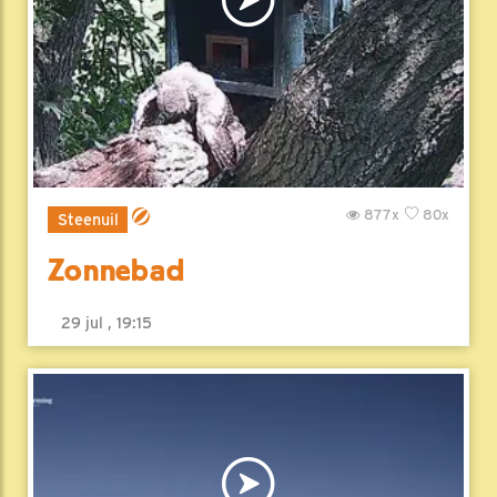
877x
80x
Steenuil
Zonnebad
29 jul , 19:15