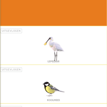
UITGEVLOGEN
LEPELAAR
UITGEVLOGEN
KOOLMEES