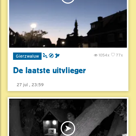
1054x
77x
Gierzwaluw
De laatste uitvlieger
27 jul , 23:59