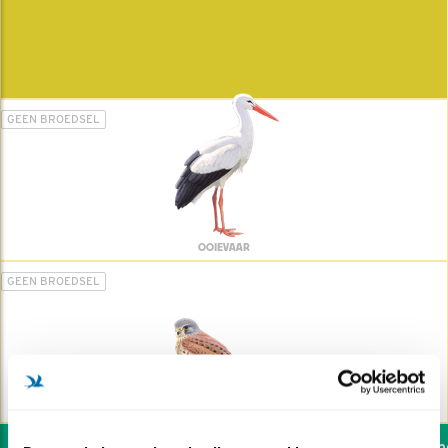
GEEN BROEDSEL
OOIEVAAR
GEEN BROEDSEL
TORENVALK
Wil jij ook de vogels hel