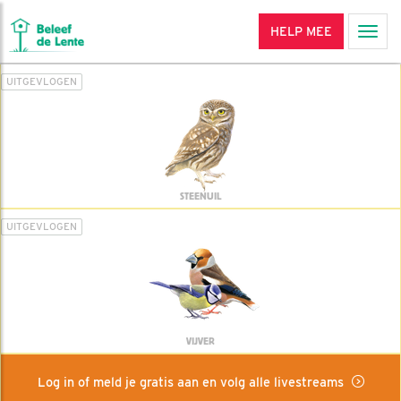
HELP MEE
Men
UITGEVLOGEN
STEENUIL
UITGEVLOGEN
VIJVER
Log in of meld je gratis aan en volg alle livestreams