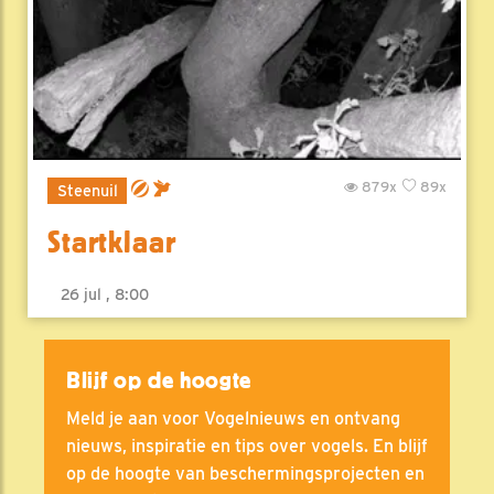
879x
89x
Steenuil
Startklaar
26 jul , 8:00
Blijf op de hoogte
Meld je aan voor Vogelnieuws en ontvang
nieuws, inspiratie en tips over vogels. En blijf
op de hoogte van beschermingsprojecten en