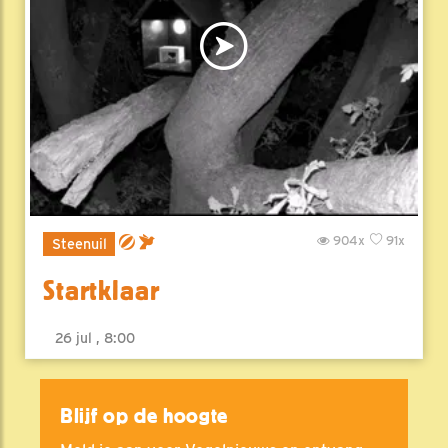
904x
91x
Steenuil
Startklaar
26 jul , 8:00
Blijf op de hoogte