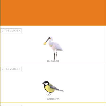
UITGEVLOGEN
LEPELAAR
UITGEVLOGEN
KOOLMEES