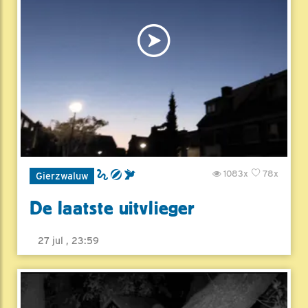
1083x
78x
Gierzwaluw
De laatste uitvlieger
27 jul , 23:59