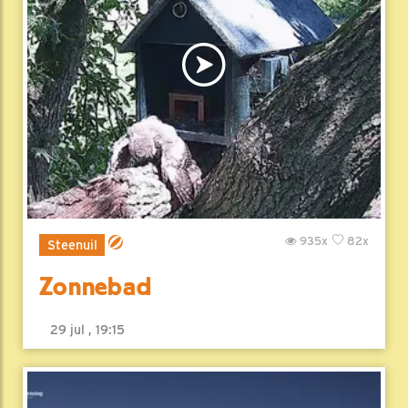
935x
82x
Steenuil
Zonnebad
29 jul , 19:15