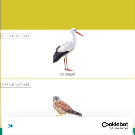
GEEN BROEDSEL
OOIEVAAR
GEEN BROEDSEL
TORENVALK
Wil jij ook de vogels he