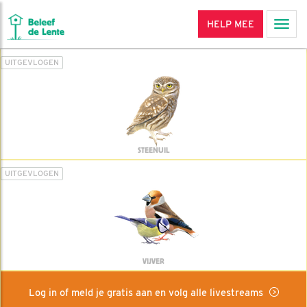
HELP MEE
Men
UITGEVLOGEN
STEENUIL
UITGEVLOGEN
VIJVER
Log in of meld je gratis aan en volg alle livestreams