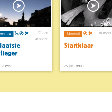
77x
895x
zwaluw
Steenuil
1067x
laatste
Startklaar
vlieger
 , 23:59
26 jul , 8:00