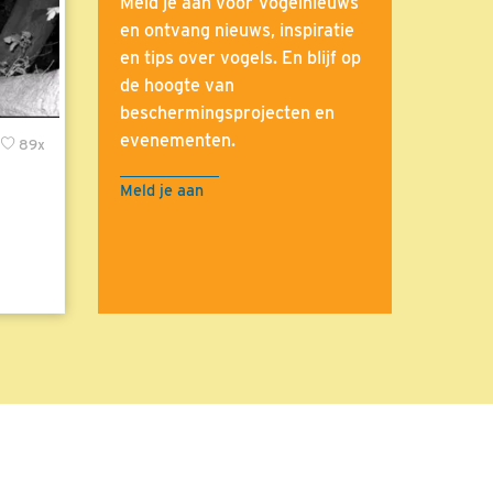
Meld je aan voor Vogelnieuws
en ontvang nieuws, inspiratie
en tips over vogels. En blijf op
de hoogte van
beschermingsprojecten en
evenementen.
89x
Meld je aan