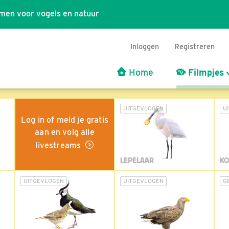
men voor vogels en natuur
Inloggen
Registreren
Home
Filmpjes
UITGEVLOGEN
U
Log in of meld je gratis
aan en volg alle
livestreams
LEPELAAR
KO
UITGEVLOGEN
UITGEVLOGEN
G