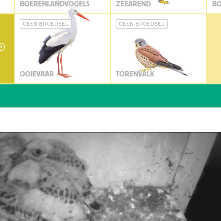
BOERENLANDVOGELS
ZEEAREND
BO
GEEN BROEDSEL
GEEN BROEDSEL
OOIEVAAR
TORENVALK