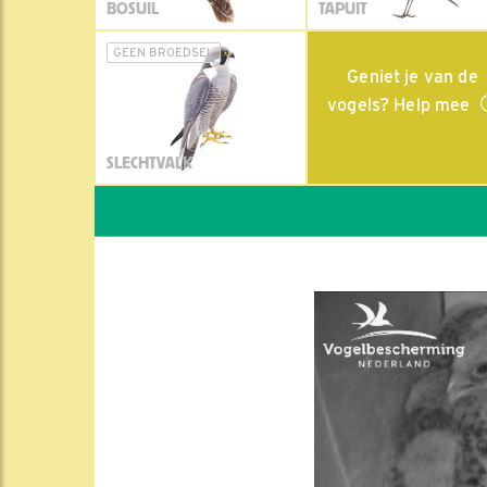
BOSUIL
TAPUIT
GEEN BROEDSEL
Geniet je van de
vogels? Help mee
SLECHTVALK