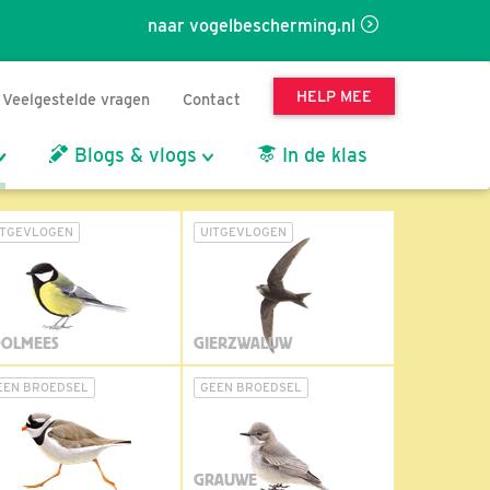
naar vogelbescherming.nl
HELP MEE
Veelgestelde vragen
Contact
Blogs & vlogs
In de klas
ITGEVLOGEN
UITGEVLOGEN
OLMEES
GIERZWALUW
EEN BROEDSEL
GEEN BROEDSEL
GRAUWE