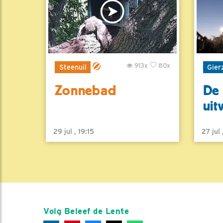
913x
80x
Steenuil
Gier
Zonnebad
De 
uit
29 jul , 19:15
27 jul
Volg Beleef de Lente