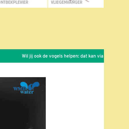
NTBEKPLEVIER
VLIEGENVANGER
Wil jij ook de vogels helpen: dat kan via de link!
*
Se