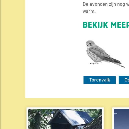
De avonden zijn nog wat
warm.
BEKIJK MEER
Torenvalk
O