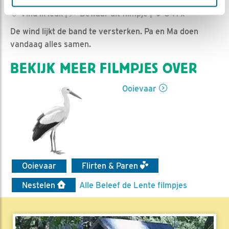
Jan-Willem BDL | Geplaatst op 14 maart 2023, 9:02 |
Vind ik leuk
|
Bewaar dit filmpje
|
347x
De wind lijkt de band te versterken. Pa en Ma doen
vandaag alles samen.
BEKIJK MEER FILMPJES OVER
Ooievaar
Ooievaar
Flirten & Paren
Nestelen
Alle Beleef de Lente filmpjes