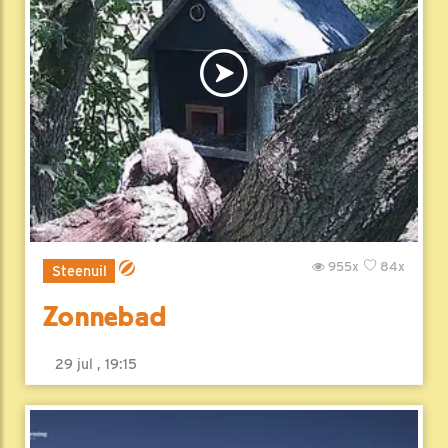
955x
84x
Steenuil
Zonnebad
29 jul , 19:15