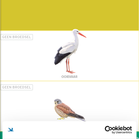
GEEN BROEDSEL
OOIEVAAR
GEEN BROEDSEL
TORENVALK
Wil jij ook de vogels he