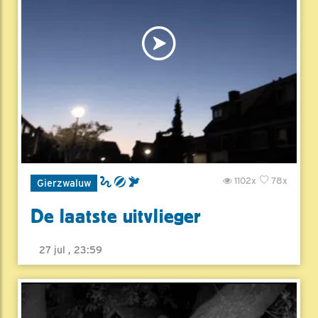
1102x
78x
Gierzwaluw
De laatste uitvlieger
27 jul , 23:59