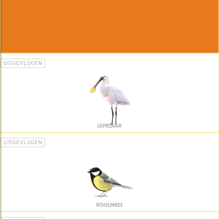
UITGEVLOGEN
LEPELAAR
UITGEVLOGEN
KOOLMEES