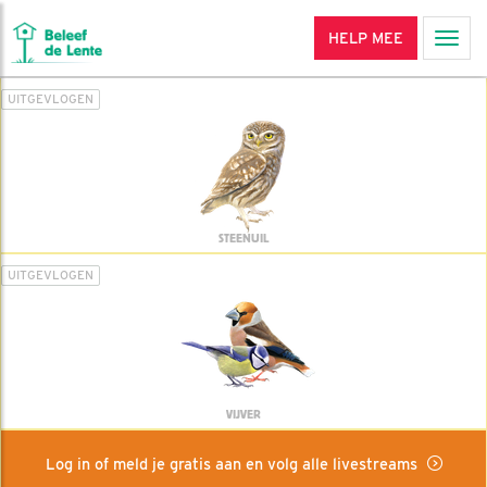
HELP MEE
Men
UITGEVLOGEN
STEENUIL
UITGEVLOGEN
VIJVER
Log in of meld je gratis aan en volg alle livestreams