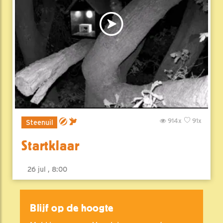
914x
91x
Steenuil
Startklaar
26 jul , 8:00
Blijf op de hoogte