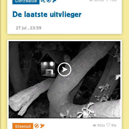
Gierzwaluw
De laatste uitvlieger
27 jul , 23:59
913x
91x
Steenuil