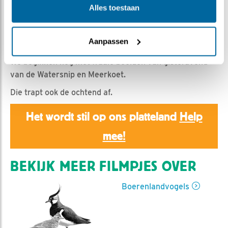
Romke Visser | Geplaatst op 9 mei 2026, 18:00 |
Alles toestaan
Vind ik leuk
|
Bewaar dit filmpje
|
111x
Na de heftige dag van gisteren verliep het vandaag
Aanpassen
zowel bij de tureluur als op de plasdras vrij rustig.
We beginnen nog met fraaie beelden van gisteravond
van de Watersnip en Meerkoet.
Die trapt ook de ochtend af.
Het wordt stil op ons platteland
Help
mee!
BEKIJK MEER FILMPJES OVER
Boerenlandvogels