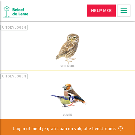
HELP MEE
Men
UITGEVLOGEN
STEENUIL
UITGEVLOGEN
VIJVER
Log in of meld je gratis aan en volg alle livestreams