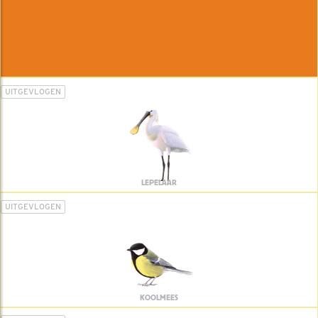
UITGEVLOGEN
LEPELAAR
UITGEVLOGEN
KOOLMEES