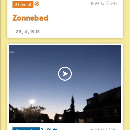
944x
84x
Steenuil
Zonnebad
29 jul , 19:15
1095x
78x