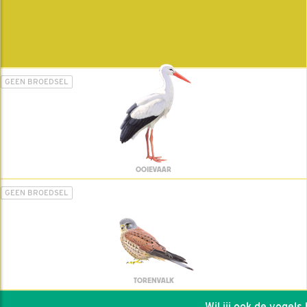
GEEN BROEDSEL
OOIEVAAR
GEEN BROEDSEL
TORENVALK
Wil jij ook de vogels he