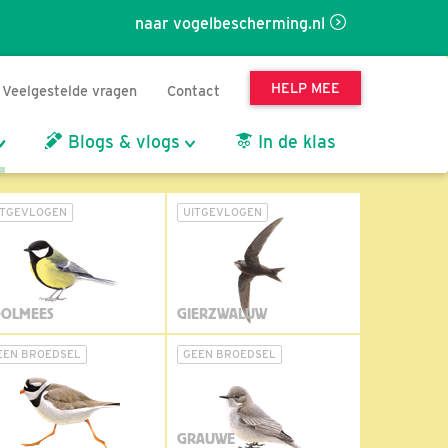
naar vogelbescherming.nl
HELP MEE
Veelgestelde vragen
Contact
Blogs & vlogs
In de klas
ITGEVLOGEN
UITGEVLOGEN
OLMEES
GIERZWALUW
EEN BROEDSEL
GEEN BROEDSEL
GRAUWE