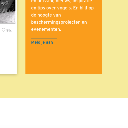
en ontvang nieuws, inspiratie
en tips over vogels. En blijf op
de hoogte van
beschermingsprojecten en
evenementen.
x
91x
Meld je aan