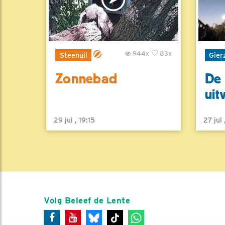
944x
83x
Steenuil
Gier
Zonnebad
De 
uit
29 jul , 19:15
27 jul
Volg Beleef de Lente