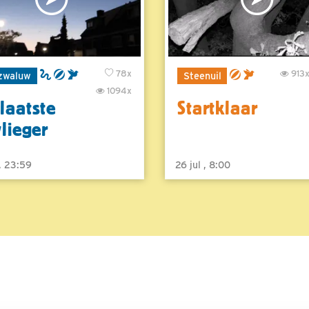
78x
913
zwaluw
Steenuil
1094x
laatste
Startklaar
vlieger
 , 23:59
26 jul , 8:00