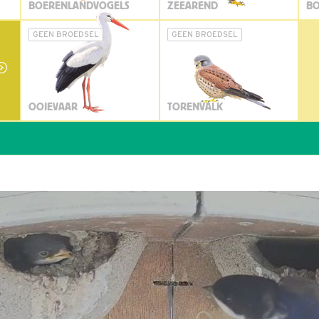
BOERENLANDVOGELS
ZEEAREND
BO
GEEN BROEDSEL
GEEN BROEDSEL
OOIEVAAR
TORENVALK