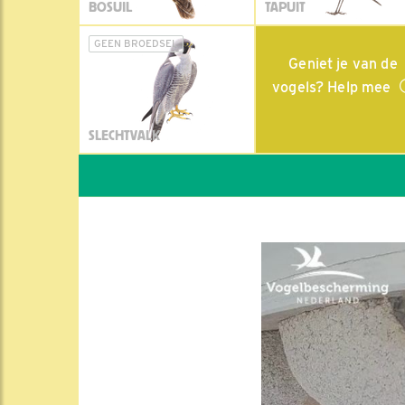
BOSUIL
TAPUIT
GEEN BROEDSEL
Geniet je van de
vogels? Help mee
SLECHTVALK