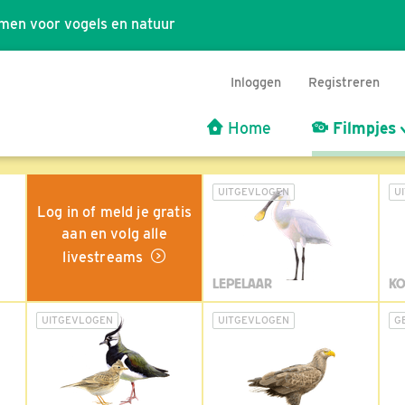
men voor vogels en natuur
Inloggen
Registreren
Home
Filmpjes
UITGEVLOGEN
U
Log in of meld je gratis
aan en volg alle
livestreams
LEPELAAR
KO
UITGEVLOGEN
UITGEVLOGEN
G