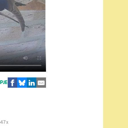
MPJE
147x