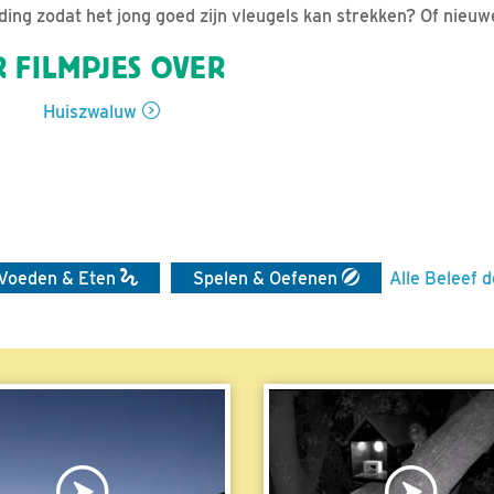
iding zodat het jong goed zijn vleugels kan strekken? Of nieu
 FILMPJES OVER
Huiszwaluw
Voeden & Eten
Spelen & Oefenen
Alle Beleef d