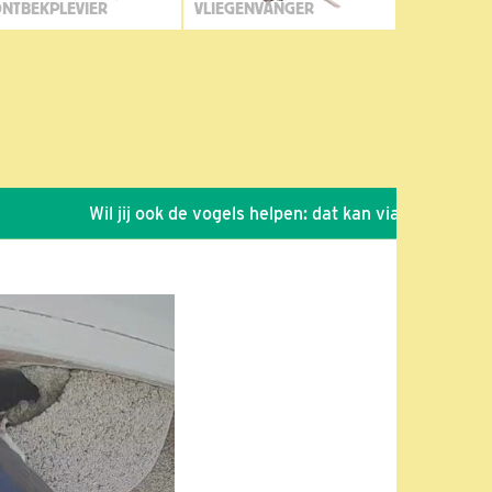
NTBEKPLEVIER
VLIEGENVANGER
Wil jij ook de vogels helpen: dat kan via de link!
*
Se