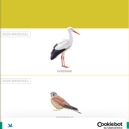
GEEN BROEDSEL
OOIEVAAR
GEEN BROEDSEL
TORENVALK
Wil jij ook de vogels hel