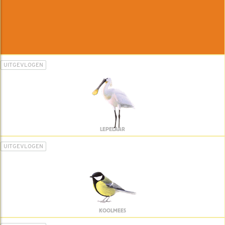
UITGEVLOGEN
LEPELAAR
UITGEVLOGEN
KOOLMEES