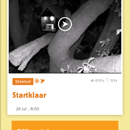
895x
89x
Steenuil
Startklaar
26 jul , 8:00