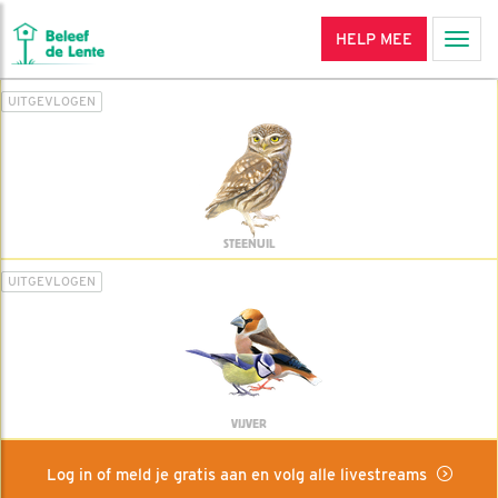
HELP MEE
Men
UITGEVLOGEN
STEENUIL
UITGEVLOGEN
VIJVER
Log in of meld je gratis aan en volg alle livestreams