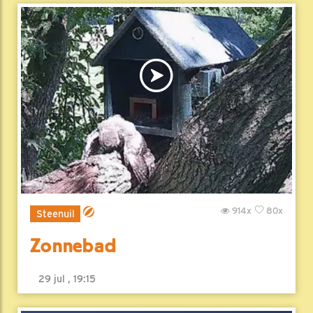
914x
80x
Steenuil
Zonnebad
29 jul , 19:15