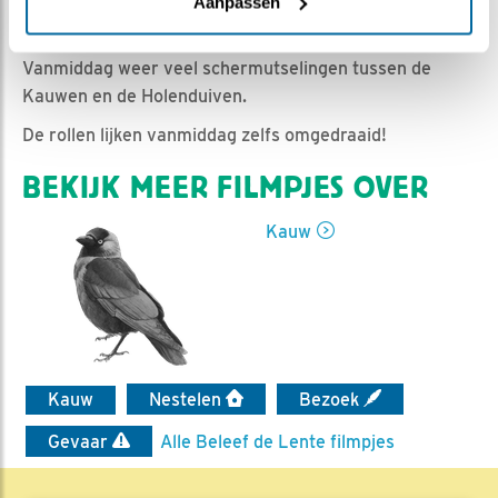
Romke Visser | Geplaatst op 21 mei 2020, 21:45 |
Aanpassen
Vind ik leuk
|
Bewaar dit filmpje
|
917x
Vanmiddag weer veel schermutselingen tussen de
Kauwen en de Holenduiven.
De rollen lijken vanmiddag zelfs omgedraaid!
BEKIJK MEER FILMPJES OVER
Kauw
Kauw
Nestelen
Bezoek
Gevaar
Alle Beleef de Lente filmpjes