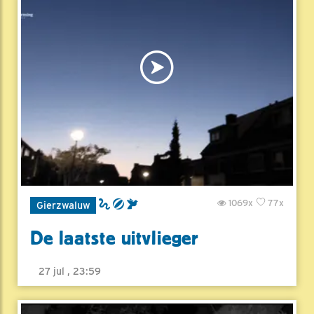
1069x
77x
Gierzwaluw
De laatste uitvlieger
27 jul , 23:59