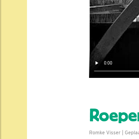
Roepe
Romke Visser | Geplaa