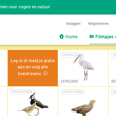
men voor vogels en natuur
Inloggen
Registreren
Home
Filmpjes
UITGEVLOGEN
U
Log in of meld je gratis
aan en volg alle
livestreams
LEPELAAR
KO
UITGEVLOGEN
UITGEVLOGEN
G