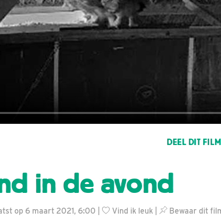
DEEL DIT FIL
nd in de avond
tst op 6 maart 2021, 6:00 |
Vind ik leuk
|
Bewaar dit fil