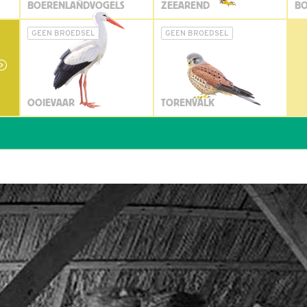
BOERENLANDVOGELS
ZEEAREND
BO
GEEN BROEDSEL
GEEN BROEDSEL
OOIEVAAR
TORENVALK