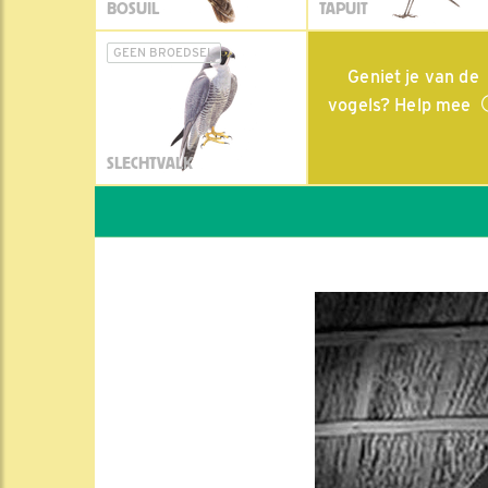
BOSUIL
TAPUIT
GEEN BROEDSEL
Geniet je van de
vogels? Help mee
SLECHTVALK