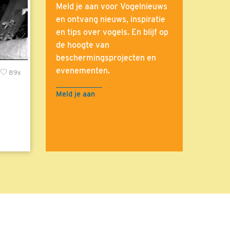
Meld je aan voor Vogelnieuws
en ontvang nieuws, inspiratie
en tips over vogels. En blijf op
de hoogte van
beschermingsprojecten en
evenementen.
89x
Meld je aan