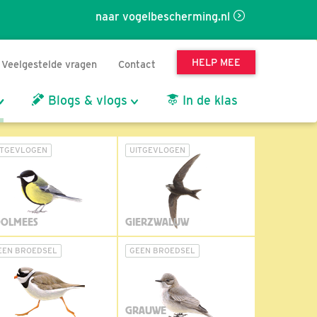
naar vogelbescherming.nl
HELP MEE
Veelgestelde vragen
Contact
Blogs & vlogs
In de klas
ITGEVLOGEN
UITGEVLOGEN
OLMEES
GIERZWALUW
EEN BROEDSEL
GEEN BROEDSEL
GRAUWE