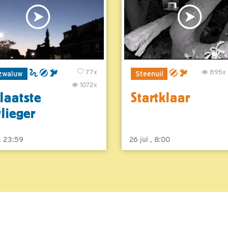
77x
895x
zwaluw
Steenuil
1072x
laatste
Startklaar
vlieger
 , 23:59
26 jul , 8:00