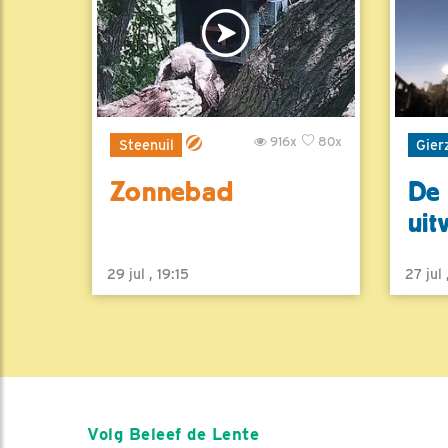
916x
80x
Steenuil
Gier
Zonnebad
De 
uit
29 jul , 19:15
27 jul
Volg Beleef de Lente