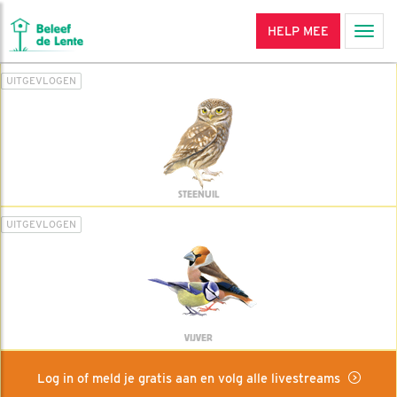
HELP MEE
Men
UITGEVLOGEN
STEENUIL
UITGEVLOGEN
VIJVER
Log in of meld je gratis aan en volg alle livestreams