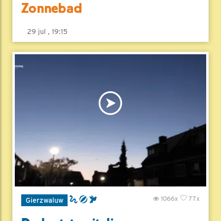
Zonnebad
29 jul , 19:15
1066x
77x
Gierzwaluw