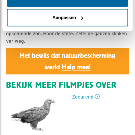
Jan Dagevos | Geplaatst op 27 februari 2023, 13:10 |
Vind ik leuk
|
Bewaar dit filmpje
|
361x
Aanpassen
Deze week is er nachtvorst. Vanmorgen vroeg waren er
prachtige beelden te zien van berijpte weilanden bij een
opkomende zon. Hoor de stilte. Zelfs de ganzen klinken
ver weg.
Het bewijs dat natuurbescherming
werkt
Help mee!
BEKIJK MEER FILMPJES OVER
Zeearend