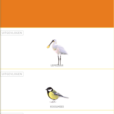
UITGEVLOGEN
LEPELAAR
UITGEVLOGEN
KOOLMEES