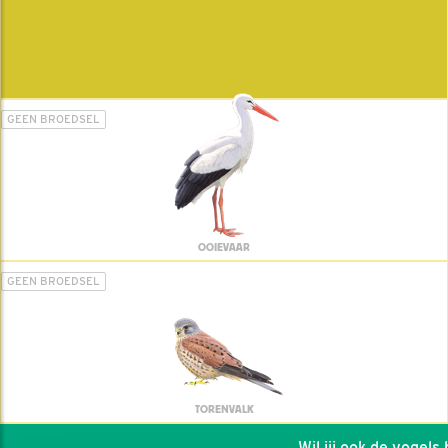
GEEN BROEDSEL
OOIEVAAR
GEEN BROEDSEL
TORENVALK
Wil jij ook de vogels h