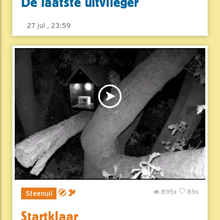
De laatste uitvlieger
27 jul , 23:59
895x
89x
Steenuil
Startklaar