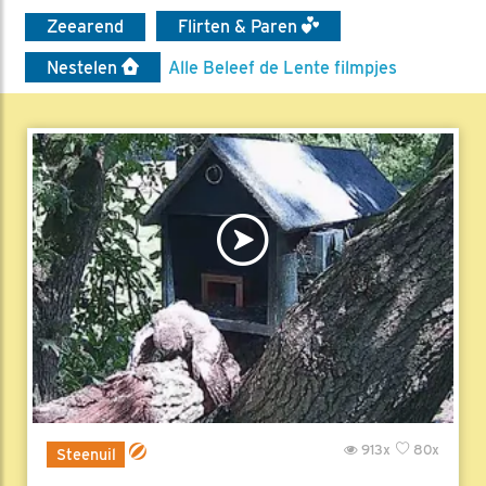
Zeearend
Flirten & Paren
Nestelen
Alle Beleef de Lente filmpjes
913x
80x
Steenuil