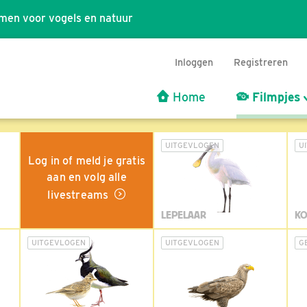
men voor vogels en natuur
Inloggen
Registreren
Home
Filmpjes
UITGEVLOGEN
U
Log in of meld je gratis
aan en volg alle
livestreams
LEPELAAR
KO
UITGEVLOGEN
UITGEVLOGEN
G