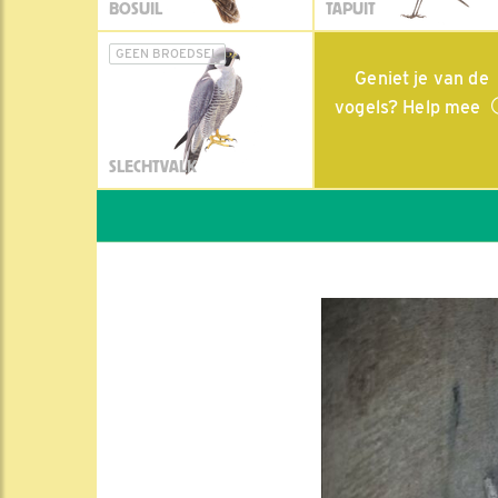
BOSUIL
TAPUIT
GEEN BROEDSEL
Geniet je van de
vogels? Help mee
SLECHTVALK