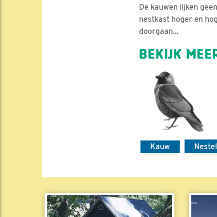
De kauwen lijken geen
nestkast hoger en hog
doorgaan...
BEKIJK MEER
Kauw
Neste