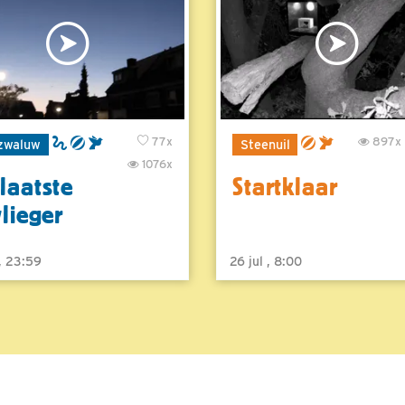
77x
897x
zwaluw
Steenuil
1076x
laatste
Startklaar
vlieger
 , 23:59
26 jul , 8:00