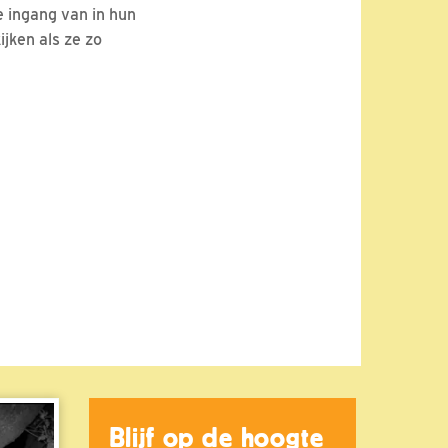
e ingang van in hun
jken als ze zo
Blijf op de hoogte