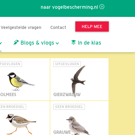
naar vogelbescherming.nl
HELP MEE
Veelgestelde vragen
Contact
Blogs & vlogs
In de klas
ITGEVLOGEN
UITGEVLOGEN
OLMEES
GIERZWALUW
EEN BROEDSEL
GEEN BROEDSEL
GRAUWE