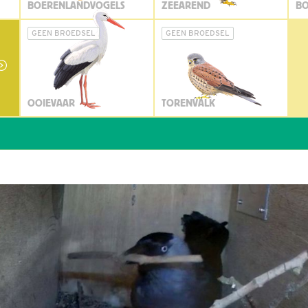
BOERENLANDVOGELS
ZEEAREND
BO
GEEN BROEDSEL
GEEN BROEDSEL
OOIEVAAR
TORENVALK