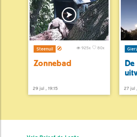
925x
80x
Steenuil
Gier
Zonnebad
De 
uit
29 jul , 19:15
27 jul