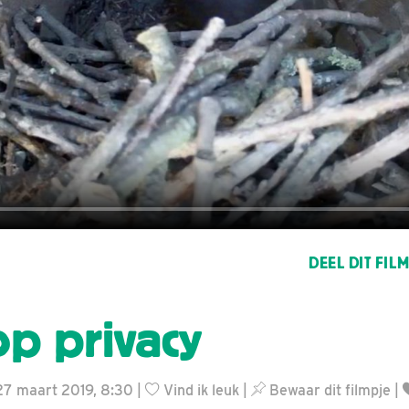
DEEL DIT FIL
op privacy
 27 maart 2019, 8:30 |
Vind ik leuk
|
Bewaar dit filmpje
|