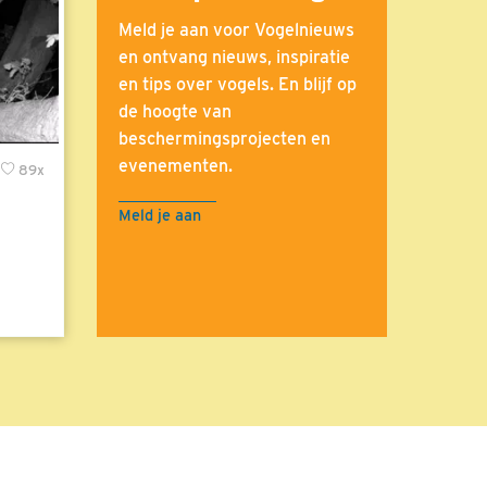
Meld je aan voor Vogelnieuws
en ontvang nieuws, inspiratie
en tips over vogels. En blijf op
de hoogte van
beschermingsprojecten en
evenementen.
89x
Meld je aan