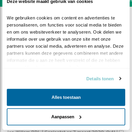
Deze website maakt gebruik van cookies
We gebruiken cookies om content en advertenties te 
personaliseren, om functies voor social media te bieden 
en om ons websiteverkeer te analyseren. Ook delen we 
informatie over uw gebruik van onze site met onze 
partners voor social media, adverteren en analyse. Deze 
partners kunnen deze gegevens combineren met andere 
informatie die u aan ze heeft verstrekt of die ze hebben 
verzameld op basis van uw gebruik van hun services.
Details tonen
Alles toestaan
DEEL DIT FILMPJE
Aanpassen
Randje Kantje Boord