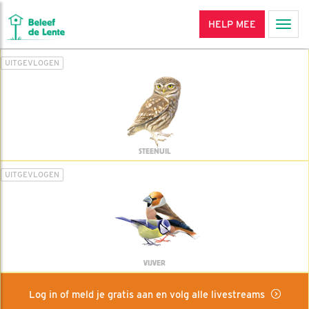
HELP MEE
Men
UITGEVLOGEN
STEENUIL
UITGEVLOGEN
VIJVER
Log in of meld je gratis aan en volg alle livestreams