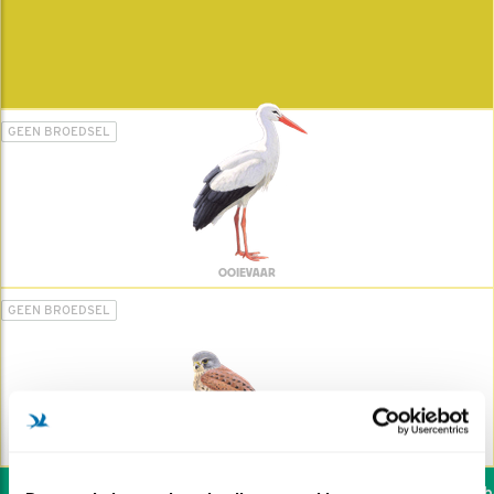
GEEN BROEDSEL
OOIEVAAR
GEEN BROEDSEL
TORENVALK
Wil jij ook de vogels hel