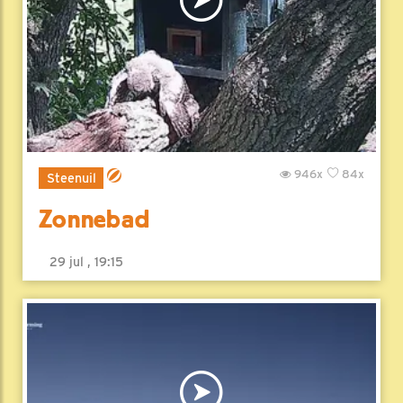
946x
84x
Steenuil
Zonnebad
29 jul , 19:15