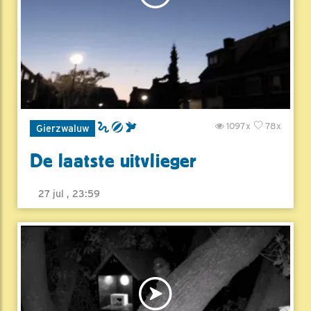
1097x
78x
Gierzwaluw
De laatste uitvlieger
27 jul , 23:59