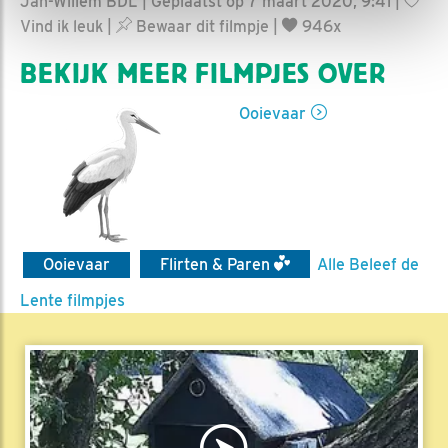
Jan-Willem BDL | Geplaatst op 7 maart 2020, 9:41 |
Vind ik leuk
|
Bewaar dit filmpje
|
946x
BEKIJK MEER FILMPJES OVER
Ooievaar
Ooievaar
Flirten & Paren
Alle Beleef de
Lente filmpjes