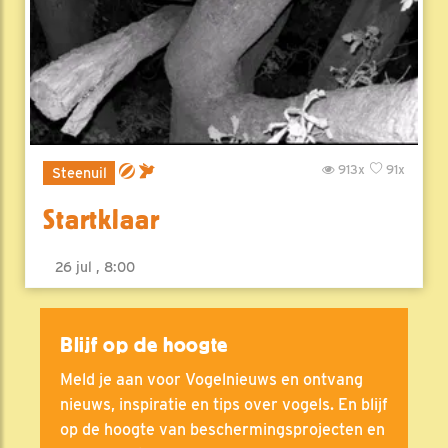
913x
91x
Steenuil
Startklaar
26 jul , 8:00
Blijf op de hoogte
Meld je aan voor Vogelnieuws en ontvang
nieuws, inspiratie en tips over vogels. En blijf
op de hoogte van beschermingsprojecten en