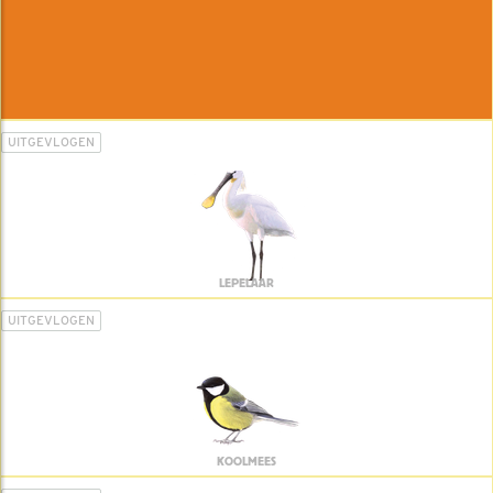
UITGEVLOGEN
LEPELAAR
UITGEVLOGEN
KOOLMEES