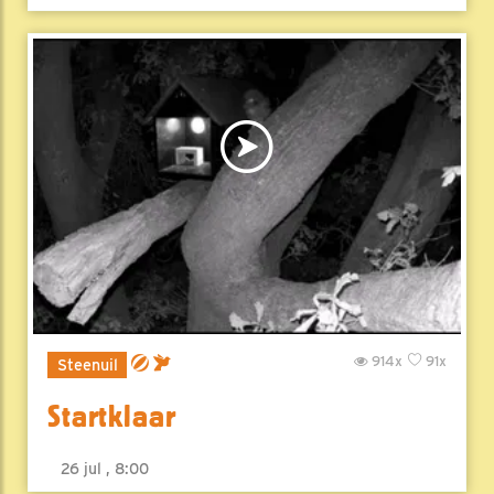
914x
91x
Steenuil
Startklaar
26 jul , 8:00