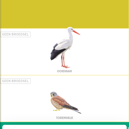
GEEN BROEDSEL
OOIEVAAR
GEEN BROEDSEL
TORENVALK
Wil jij ook de vogels he