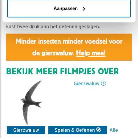
HannahK | Geplaatst op 29 juni 2026, 19:26 |
Vind ik
leuk
|
Bewaar dit filmpje
|
133x
Aanpassen
Nu het eindelijk een klein beetje koeler is, is het jong in
kast twee druk aan het oefenen geslagen.
Minder insecten minder voedsel voor
de gierzwaluw.
Help mee!
BEKIJK MEER FILMPJES OVER
Gierzwaluw
Gierzwaluw
Spelen & Oefenen
Alle