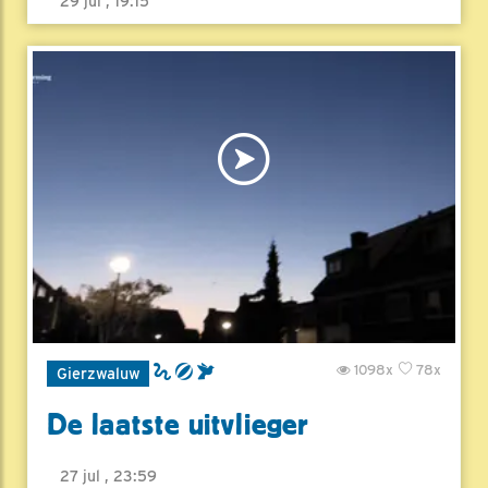
29 jul , 19:15
1098x
78x
Gierzwaluw
De laatste uitvlieger
27 jul , 23:59