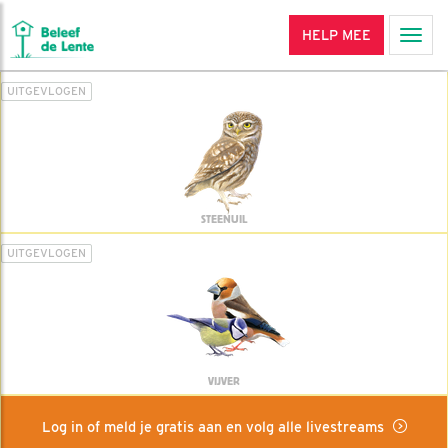
HELP MEE
Men
UITGEVLOGEN
STEENUIL
UITGEVLOGEN
VIJVER
Log in of meld je gratis aan en volg alle livestreams