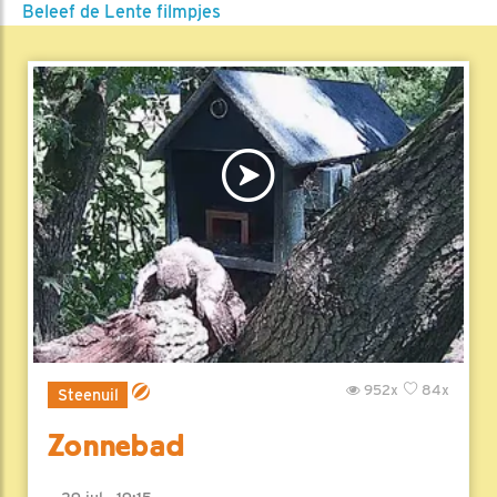
Beleef de Lente filmpjes
952x
84x
Steenuil
Zonnebad