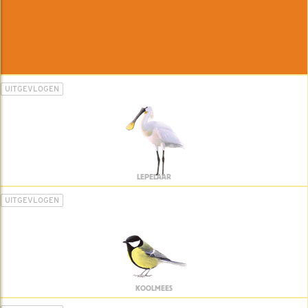
UITGEVLOGEN
LEPELAAR
UITGEVLOGEN
KOOLMEES