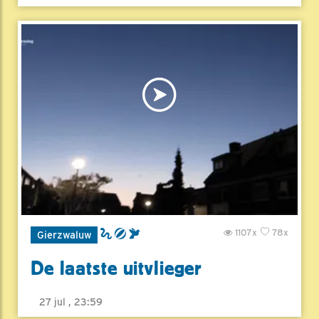
1107x
78x
Gierzwaluw
De laatste uitvlieger
27 jul , 23:59