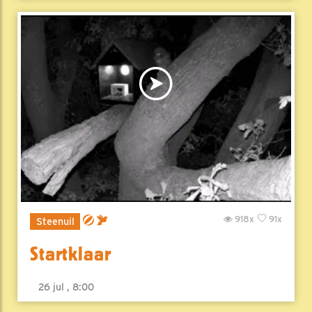
918x
91x
Steenuil
Startklaar
26 jul , 8:00