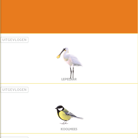
UITGEVLOGEN
LEPELAAR
UITGEVLOGEN
KOOLMEES