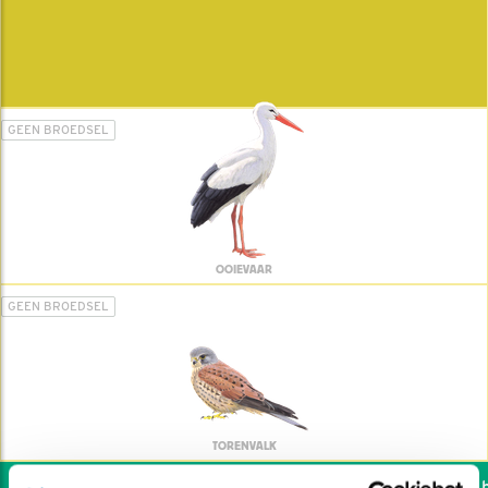
GEEN BROEDSEL
OOIEVAAR
GEEN BROEDSEL
TORENVALK
Wil jij ook de vogels he