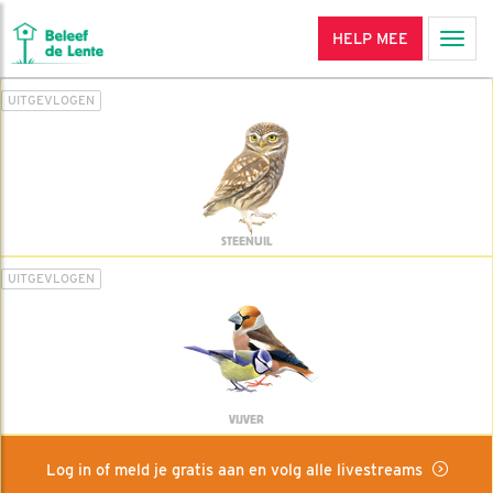
HELP MEE
Men
UITGEVLOGEN
STEENUIL
UITGEVLOGEN
VIJVER
Log in of meld je gratis aan en volg alle livestreams