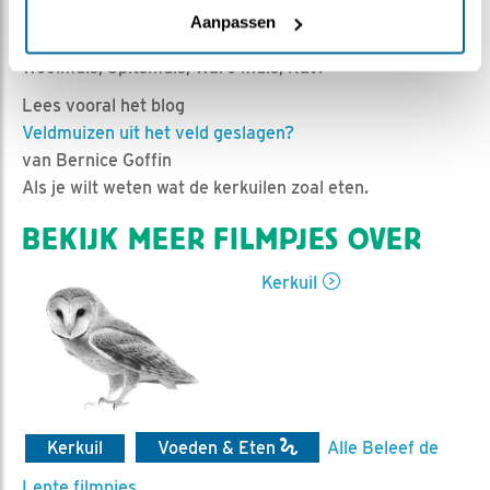
Ed Hoogkamer | Geplaatst op 26 april 2020, 11:32 |
Aanpassen
Vind ik leuk
|
Bewaar dit filmpje
|
940x
Woelmuis, Spitsmuis, Ware muis, Rat?
Lees vooral het blog
Veldmuizen uit het veld geslagen?
van Bernice Goffin
Als je wilt weten wat de kerkuilen zoal eten.
BEKIJK MEER FILMPJES OVER
Kerkuil
Kerkuil
Voeden & Eten
Alle Beleef de
Lente filmpjes