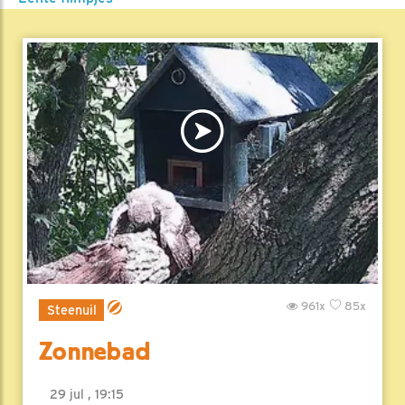
961x
85x
Steenuil
Zonnebad
29 jul , 19:15