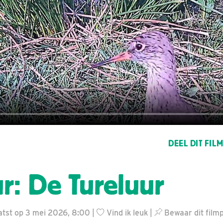
DEEL DIT FIL
r: De Tureluur
atst op 3 mei 2026, 8:00 |
Vind ik leuk
|
Bewaar dit filmp