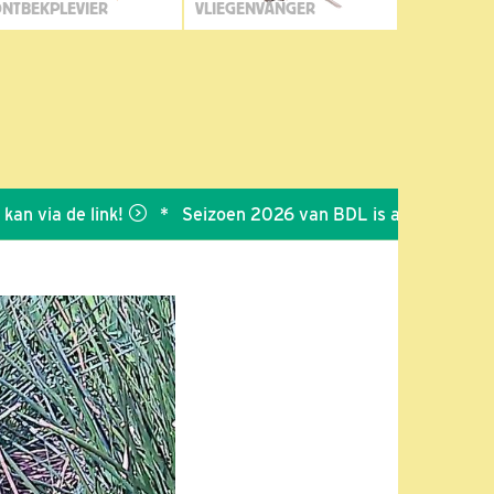
NTBEKPLEVIER
VLIEGENVANGER
a de link!
*
Seizoen 2026 van BDL is afgesloten
*
Bed