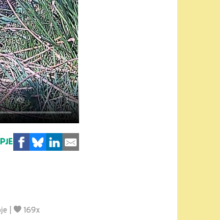
MPJE
je
|
169x