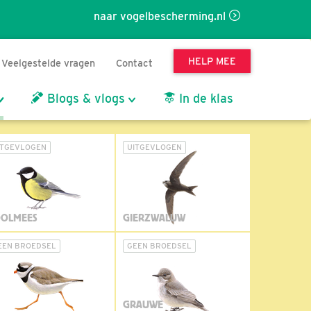
naar vogelbescherming.nl
HELP MEE
Veelgestelde vragen
Contact
Blogs & vlogs
In de klas
ITGEVLOGEN
UITGEVLOGEN
OLMEES
GIERZWALUW
EEN BROEDSEL
GEEN BROEDSEL
GRAUWE