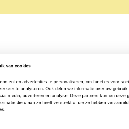
ik van cookies
Over Beleef de Lente
Mijn privacy
Cookieverklaring
ntent en advertenties te personaliseren, om functies voor socia
erkeer te analyseren. Ook delen we informatie over uw gebruik v
cial media, adverteren en analyse. Deze partners kunnen deze 
rmatie die u aan ze heeft verstrekt of die ze hebben verzameld 
es.
Samen voor
vogels en natuur