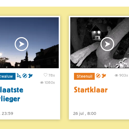
78x
903x
zwaluw
Steenuil
1080x
laatste
Startklaar
vlieger
 , 23:59
26 jul , 8:00