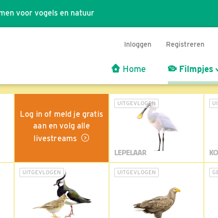
men voor vogels en natuur
Inloggen
Registreren
Home
Filmpjes
UITGEVLOGEN
U
Log in of meld je gratis
aan en volg alle
livestreams
LEPELAAR
KO
UITGEVLOGEN
UITGEVLOGEN
G