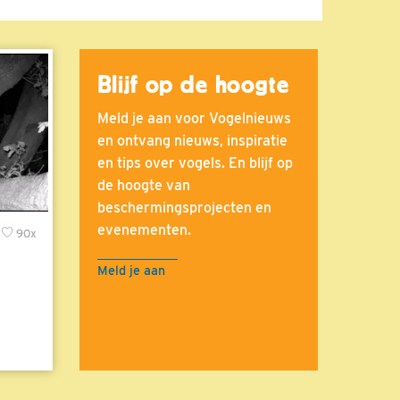
Blijf op de hoogte
Meld je aan voor Vogelnieuws
en ontvang nieuws, inspiratie
en tips over vogels. En blijf op
de hoogte van
beschermingsprojecten en
evenementen.
90x
Meld je aan