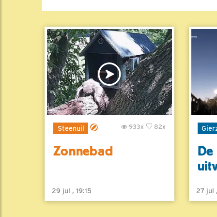
933x
82x
Steenuil
Gier
Zonnebad
De 
uit
29 jul , 19:15
27 jul