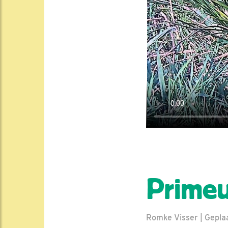
Primeu
Romke Visser | Gepla