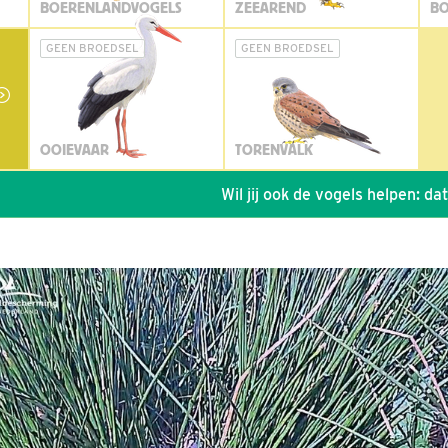
BOERENLANDVOGELS
ZEEAREND
BO
GEEN BROEDSEL
GEEN BROEDSEL
OOIEVAAR
TORENVALK
Wil jij ook de vogels helpen: dat kan vi