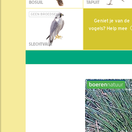
BOSUIL
TAPUIT
GEEN BROEDSEL
Geniet je van de
vogels? Help mee
SLECHTVALK