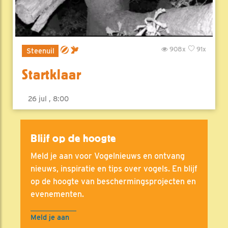
908x
91x
Steenuil
Startklaar
26 jul , 8:00
Blijf op de hoogte
Meld je aan voor Vogelnieuws en ontvang
nieuws, inspiratie en tips over vogels. En blijf
op de hoogte van beschermingsprojecten en
evenementen.
Meld je aan