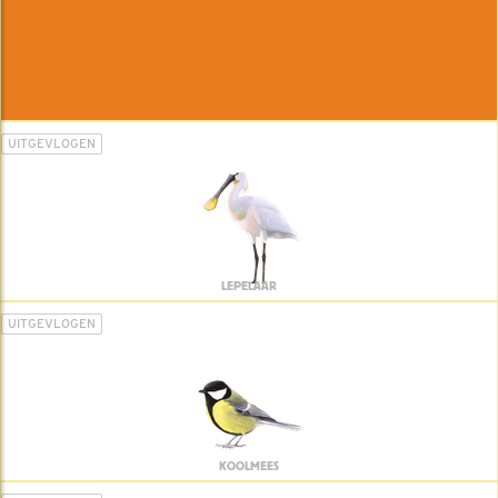
UITGEVLOGEN
LEPELAAR
UITGEVLOGEN
KOOLMEES