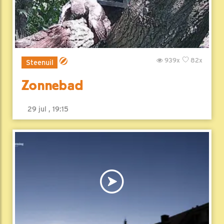
939x
82x
Steenuil
Zonnebad
29 jul , 19:15