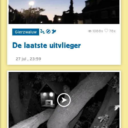
1088x
78x
Gierzwaluw
De laatste uitvlieger
27 jul , 23:59