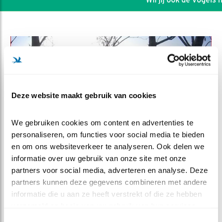
Deze website maakt gebruik van cookies
We gebruiken cookies om content en advertenties te 
personaliseren, om functies voor social media te bieden 
en om ons websiteverkeer te analyseren. Ook delen we 
informatie over uw gebruik van onze site met onze 
DEEL DIT FILMPJE
partners voor social media, adverteren en analyse. Deze 
partners kunnen deze gegevens combineren met andere 
informatie die u aan ze heeft verstrekt of die ze hebben 
Pril geluk
verzameld op basis van uw gebruik van hun services.