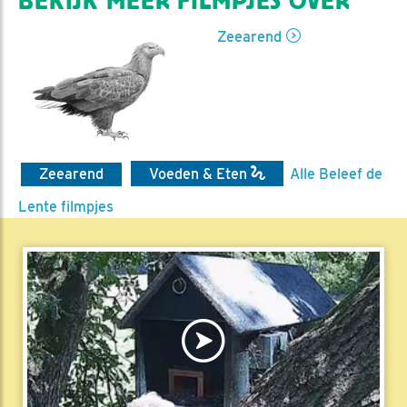
BEKIJK MEER FILMPJES OVER
Zeearend
Zeearend
Voeden & Eten
Alle Beleef de
Lente filmpjes