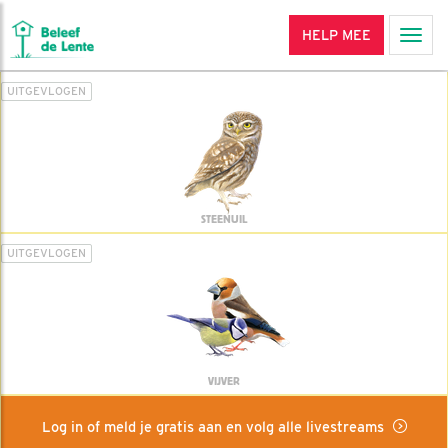
HELP MEE
Men
UITGEVLOGEN
STEENUIL
UITGEVLOGEN
VIJVER
Log in of meld je gratis aan en volg alle livestreams