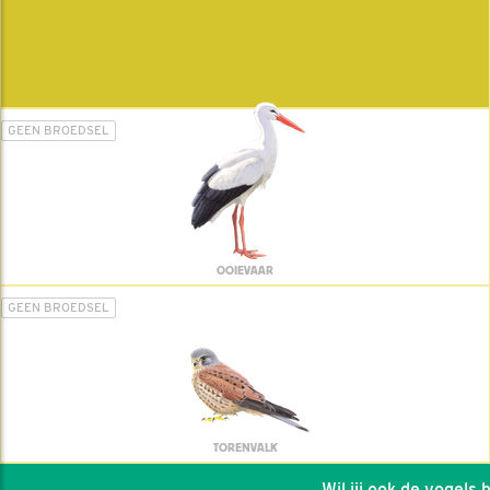
GEEN BROEDSEL
OOIEVAAR
GEEN BROEDSEL
TORENVALK
Wil jij ook de vogels he