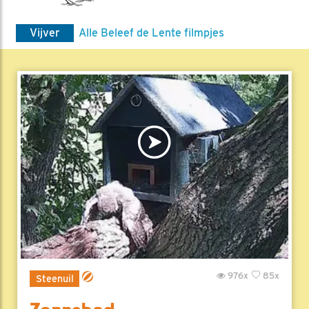
Vijver
Alle Beleef de Lente filmpjes
976x
85x
Steenuil