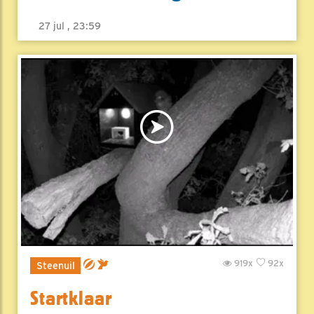
27 jul , 23:59
919x
92x
Steenuil
Startklaar