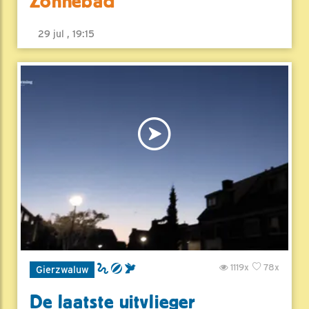
Zonnebad
29 jul , 19:15
1119x
78x
Gierzwaluw
De laatste uitvlieger