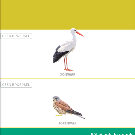
GEEN BROEDSEL
OOIEVAAR
GEEN BROEDSEL
TORENVALK
Wil jij ook de vogels h