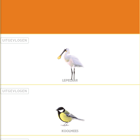
UITGEVLOGEN
LEPELAAR
UITGEVLOGEN
KOOLMEES