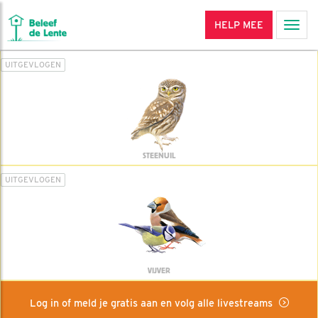
HELP MEE
Men
UITGEVLOGEN
STEENUIL
UITGEVLOGEN
VIJVER
Log in of meld je gratis aan en volg alle livestreams