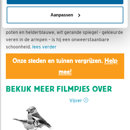
Ed Hoogkamer | Geplaatst op 1 mei 2022, 8:00 |
Vind ik leuk
|
Bewaar dit filmpje
|
512x
Aanpassen
Met zijn metallic groene kop, donkere ogen, oranjegele
snavel, witte nekband, kastanjebruine borst, oranje
poten en helderblauwe, wit gerande spiegel - gekleurde
veren in de armpen – is hij een onweerstaanbare
schoonheid.
lees verder
Onze steden en tuinen vergrijzen.
Help
mee!
BEKIJK MEER FILMPJES OVER
Vijver