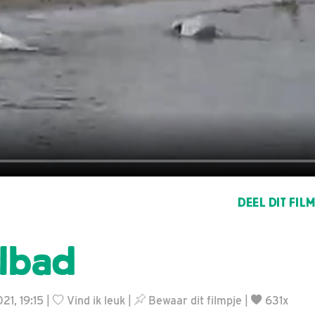
DEEL DIT FIL
lbad
021, 19:15 |
Vind ik leuk
|
Bewaar dit filmpje
|
631x