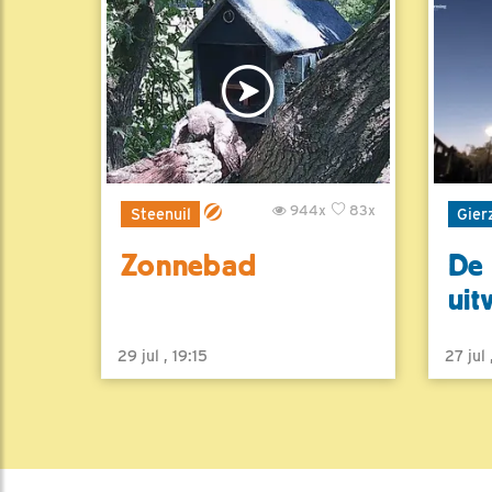
944x
83x
Steenuil
Gier
Zonnebad
De 
uit
29 jul , 19:15
27 jul