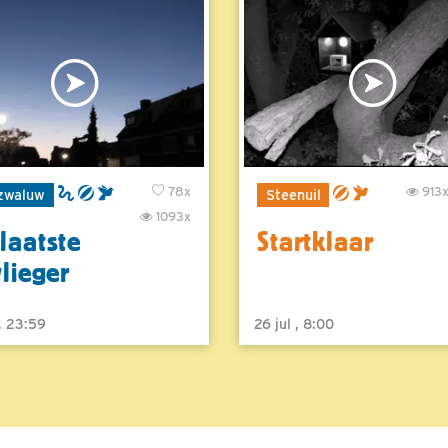
78x
913
zwaluw
Steenuil
1093x
laatste
Startklaar
vlieger
 , 23:59
26 jul , 8:00