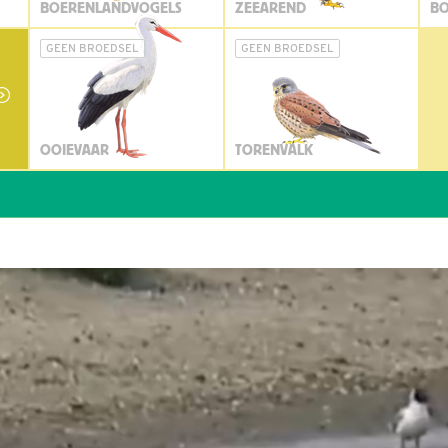
BOERENLANDVOGELS
ZEEAREND
BO
GEEN BROEDSEL
GEEN BROEDSEL
OOIEVAAR
TORENVALK