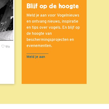
Blijf op de hoogte
Meld je aan voor Vogelnieuws
en ontvang nieuws, inspiratie
en tips over vogels. En blijf op
de hoogte van
beschermingsprojecten en
evenementen.
x
91x
Meld je aan