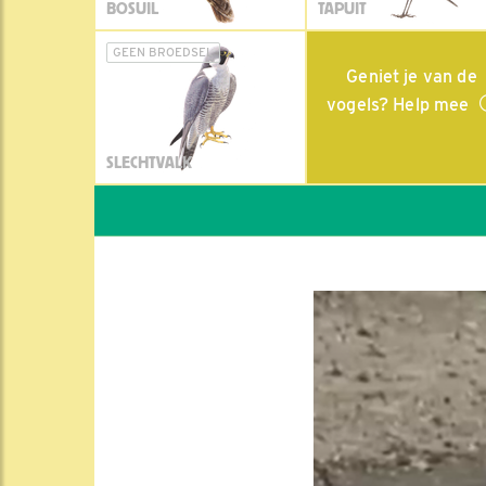
BOSUIL
TAPUIT
GEEN BROEDSEL
Geniet je van de
vogels? Help mee
SLECHTVALK