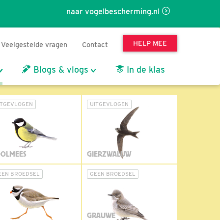
naar vogelbescherming.nl
HELP MEE
Veelgestelde vragen
Contact
Blogs & vlogs
In de klas
ITGEVLOGEN
UITGEVLOGEN
OLMEES
GIERZWALUW
EEN BROEDSEL
GEEN BROEDSEL
GRAUWE