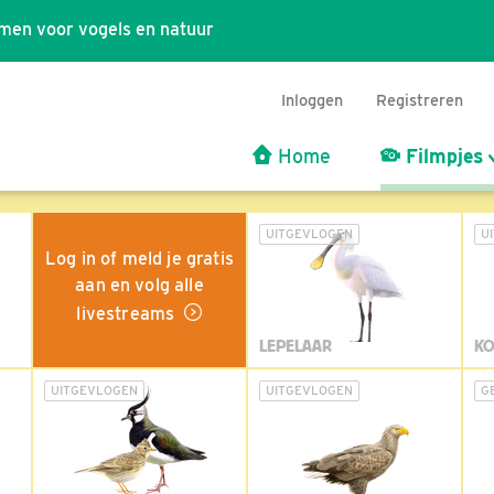
men voor vogels en natuur
Inloggen
Registreren
Home
Filmpjes
UITGEVLOGEN
U
Log in of meld je gratis
aan en volg alle
livestreams
LEPELAAR
KO
UITGEVLOGEN
UITGEVLOGEN
G