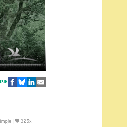
MPJE
ilmpje
|
325x