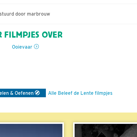
gestuurd door marbrouw
 FILMPJES OVER
Ooievaar
elen & Oefenen
Alle Beleef de Lente filmpjes