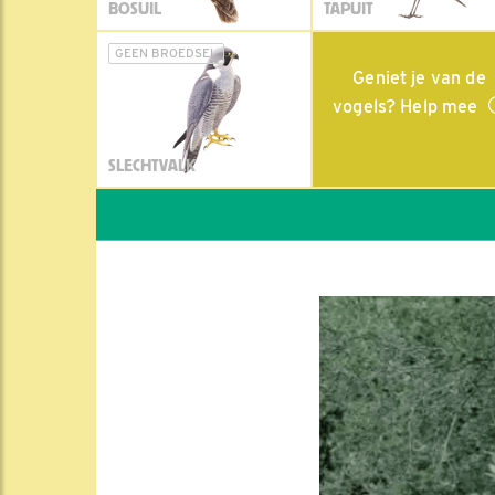
BOSUIL
TAPUIT
GEEN BROEDSEL
Geniet je van de
vogels? Help mee
SLECHTVALK