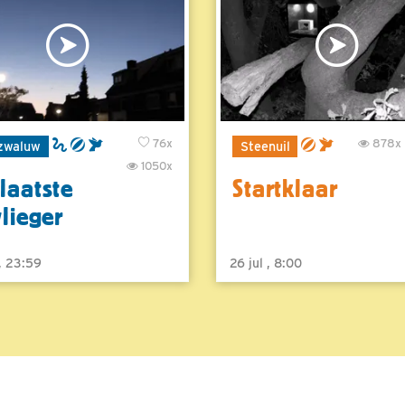
76x
878x
zwaluw
Steenuil
1050x
laatste
Startklaar
vlieger
 , 23:59
26 jul , 8:00