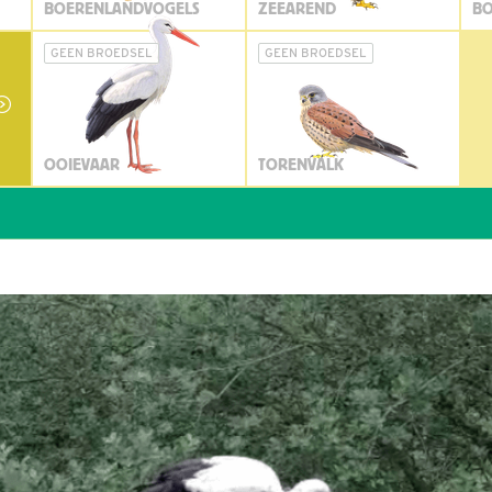
BOERENLANDVOGELS
ZEEAREND
BO
GEEN BROEDSEL
GEEN BROEDSEL
OOIEVAAR
TORENVALK