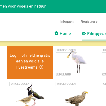
men voor vogels en natuur
Inloggen
Registreren
Home
Filmpjes
UITGEVLOGEN
U
Log in of meld je gratis
aan en volg alle
livestreams
LEPELAAR
KO
UITGEVLOGEN
UITGEVLOGEN
G