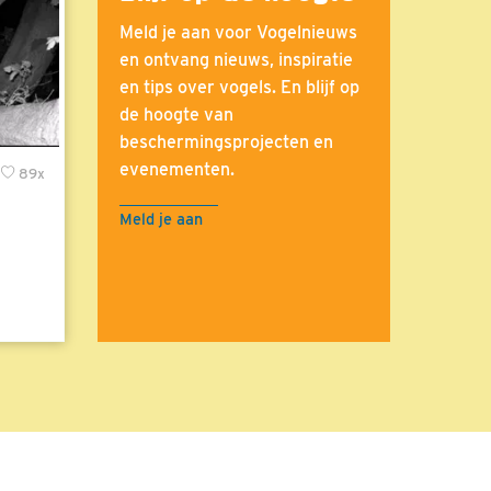
Meld je aan voor Vogelnieuws
en ontvang nieuws, inspiratie
en tips over vogels. En blijf op
de hoogte van
beschermingsprojecten en
evenementen.
89x
Meld je aan