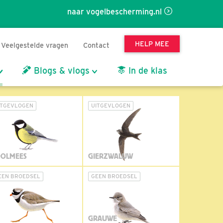
naar vogelbescherming.nl
HELP MEE
Veelgestelde vragen
Contact
Blogs & vlogs
In de klas
ITGEVLOGEN
UITGEVLOGEN
OLMEES
GIERZWALUW
EEN BROEDSEL
GEEN BROEDSEL
GRAUWE