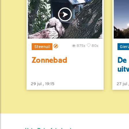
875x
80x
Steenuil
Gier
Zonnebad
De 
uit
29 jul , 19:15
27 jul