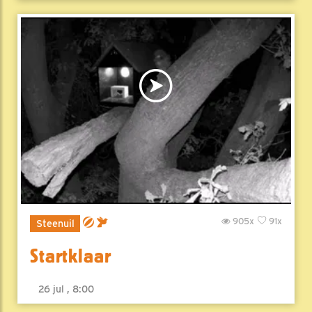
905x
91x
Steenuil
Startklaar
26 jul , 8:00