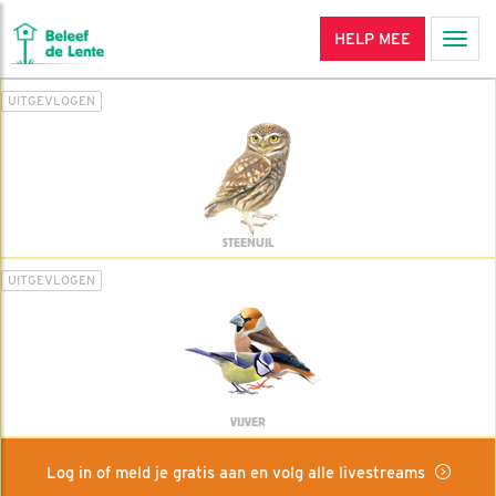
HELP MEE
Men
UITGEVLOGEN
STEENUIL
UITGEVLOGEN
VIJVER
Log in of meld je gratis aan en volg alle livestreams