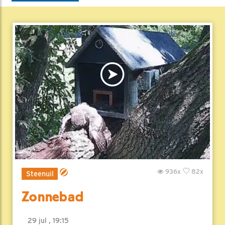
936x
82x
Steenuil
Zonnebad
29 jul , 19:15