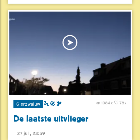
1084x
78x
Gierzwaluw
De laatste uitvlieger
27 jul , 23:59