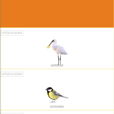
UITGEVLOGEN
LEPELAAR
UITGEVLOGEN
KOOLMEES