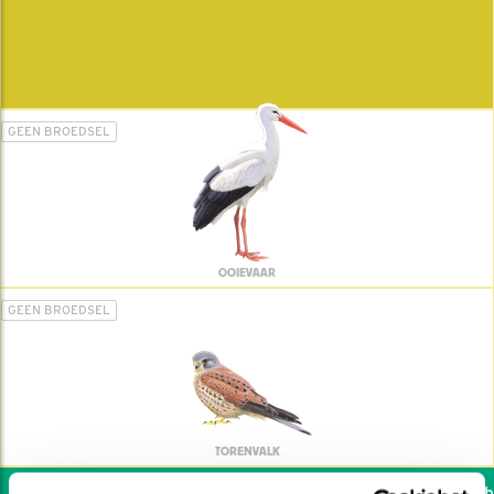
GEEN BROEDSEL
OOIEVAAR
GEEN BROEDSEL
TORENVALK
Wil jij ook de vogels hel