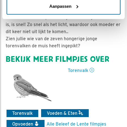
Iris | Geplaatst op 29 mei 2024, 10:13 |
Vind ik leuk
|
Aanpassen
Bewaar dit filmpje
|
440x
In de natuur verloopt niet altijd alles eerlijk en wie slim
is, is snel! Zo snel als het licht, waardoor ook moeder er
dit keer niet uit lijkt te komen..
Zien jullie wie van de zeven hongerige jonge
torenvalken de muis heeft ingepikt?
BEKIJK MEER FILMPJES OVER
Torenvalk
Torenvalk
Voeden & Eten
Opvoeden
Alle Beleef de Lente filmpjes