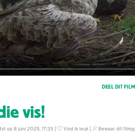
DEEL DIT FIL
die vis!
st op 8 juni 2025, 17:35 |
Vind ik leuk
|
Bewaar dit filmp