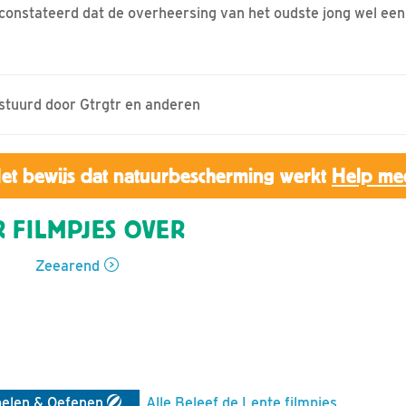
onstateerd dat de overheersing van het oudste jong wel een 
estuurd door Gtrgtr en anderen
et bewijs dat natuurbescherming werkt
Help me
 FILMPJES OVER
Zeearend
elen & Oefenen
Alle Beleef de Lente filmpjes