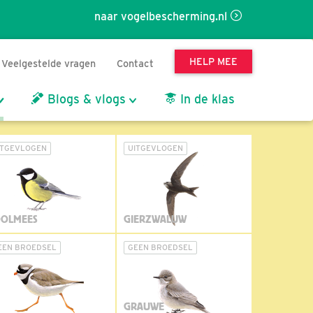
naar vogelbescherming.nl
HELP MEE
Veelgestelde vragen
Contact
Blogs & vlogs
In de klas
ITGEVLOGEN
UITGEVLOGEN
OLMEES
GIERZWALUW
EEN BROEDSEL
GEEN BROEDSEL
GRAUWE