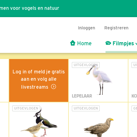
men voor vogels en natuur
Inloggen
Registreren
Home
Filmpjes
UITGEVLOGEN
U
Log in of meld je gratis
aan en volg alle
livestreams
LEPELAAR
KO
UITGEVLOGEN
UITGEVLOGEN
G