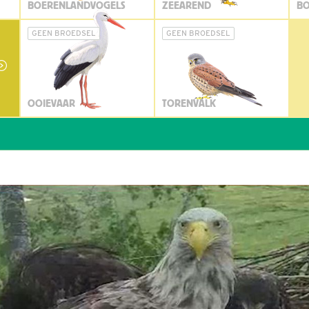
BOERENLANDVOGELS
ZEEAREND
BO
GEEN BROEDSEL
GEEN BROEDSEL
OOIEVAAR
TORENVALK