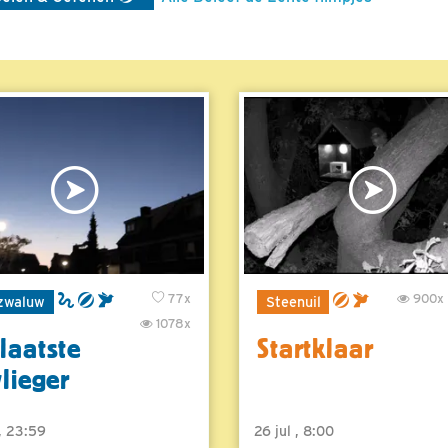
77x
900x
zwaluw
Steenuil
1078x
laatste
Startklaar
vlieger
 , 23:59
26 jul , 8:00