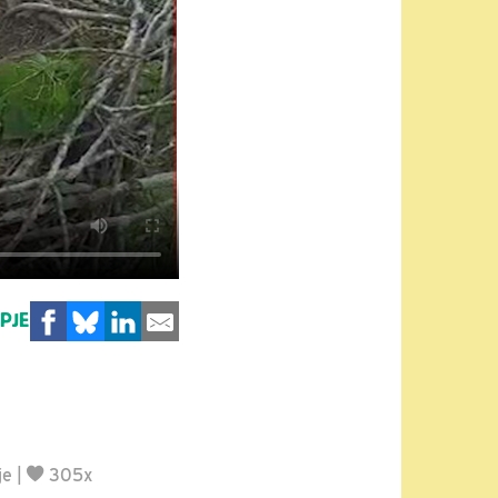
MPJE
je
|
305x