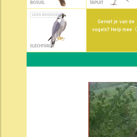
BOSUIL
TAPUIT
GEEN BROEDSEL
Geniet je van de
vogels? Help mee
SLECHTVALK