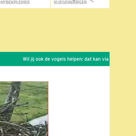
NTBEKPLEVIER
VLIEGENVANGER
Wil jij ook de vogels helpen: dat kan via de link!
*
Sei