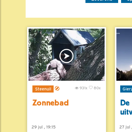
931x
80x
Steenuil
Gier
Zonnebad
De 
uit
29 jul , 19:15
27 jul