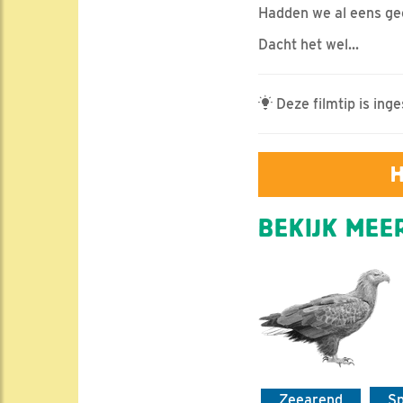
Hadden we al eens gec
Dacht het wel...
Deze filmtip is ing
H
BEKIJK MEER
Zeearend
Sp