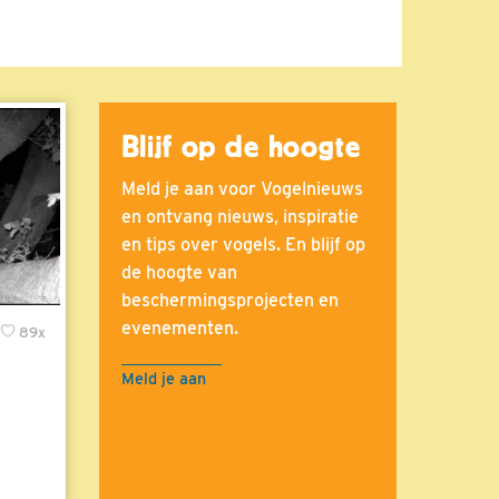
Blijf op de hoogte
Meld je aan voor Vogelnieuws
en ontvang nieuws, inspiratie
en tips over vogels. En blijf op
de hoogte van
beschermingsprojecten en
evenementen.
89x
Meld je aan