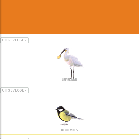
UITGEVLOGEN
LEPELAAR
UITGEVLOGEN
KOOLMEES