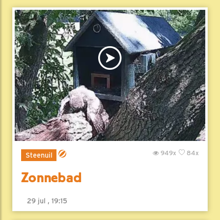
949x
84x
Steenuil
Zonnebad
29 jul , 19:15