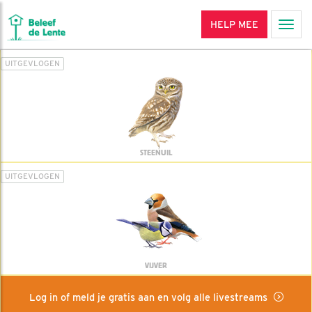
HELP MEE
Men
UITGEVLOGEN
STEENUIL
UITGEVLOGEN
VIJVER
Log in of meld je gratis aan en volg alle livestreams