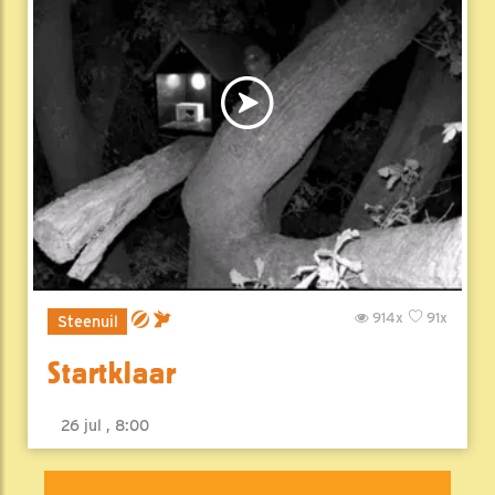
914x
91x
Steenuil
Startklaar
26 jul , 8:00