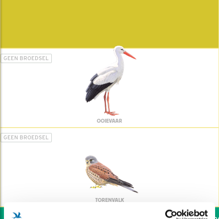
GEEN BROEDSEL
OOIEVAAR
GEEN BROEDSEL
TORENVALK
Wil jij ook de vogels hel