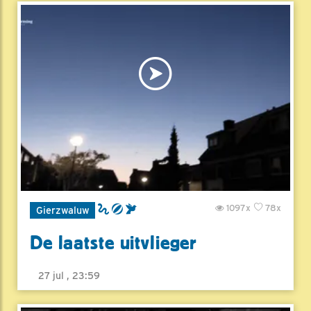
1097x
78x
Gierzwaluw
De laatste uitvlieger
27 jul , 23:59