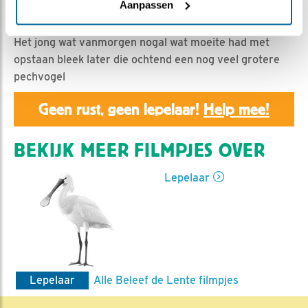
Nella | Geplaatst op 19 mei 2019, 11:22 |
Vind ik leuk
|
Aanpassen
Bewaar dit filmpje
|
1064x
Het jong wat vanmorgen nogal wat moeite had met
opstaan bleek later die ochtend een nog veel grotere
pechvogel
Geen rust, geen lepelaar!
Help mee!
BEKIJK MEER FILMPJES OVER
Lepelaar
Lepelaar
Alle Beleef de Lente filmpjes