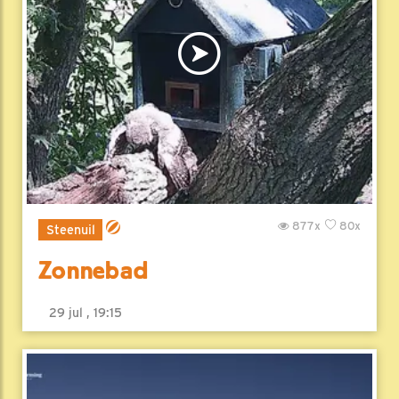
877x
80x
Steenuil
Zonnebad
29 jul , 19:15