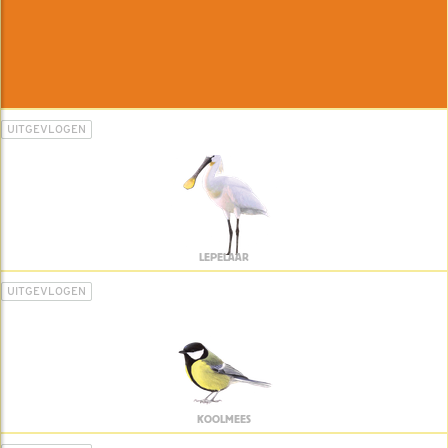
UITGEVLOGEN
LEPELAAR
UITGEVLOGEN
KOOLMEES