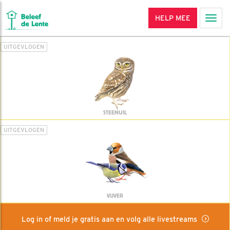
HELP MEE
Men
UITGEVLOGEN
STEENUIL
UITGEVLOGEN
VIJVER
Log in of meld je gratis aan en volg alle livestreams