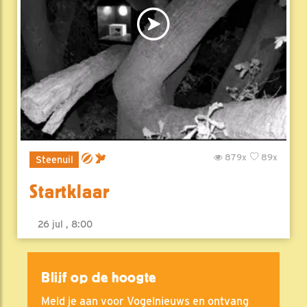
879x
89x
Steenuil
Startklaar
26 jul , 8:00
Blijf op de hoogte
Meld je aan voor Vogelnieuws en ontvang