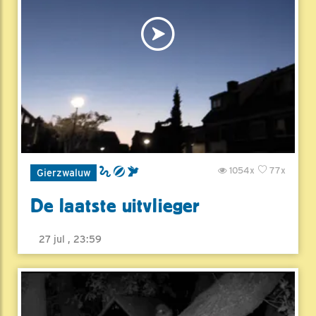
1054x
77x
Gierzwaluw
De laatste uitvlieger
27 jul , 23:59