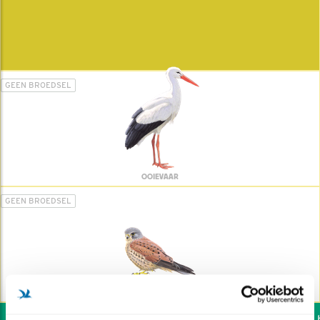
GEEN BROEDSEL
OOIEVAAR
GEEN BROEDSEL
TORENVALK
Wil jij ook de vogels he