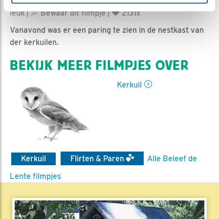
Noortje | Geplaatst op 9 maart 2017, 20:34 |
Vind ik
leuk
|
Bewaar dit filmpje
|
2131x
Vanavond was er een paring te zien in de nestkast van
der kerkuilen.
BEKIJK MEER FILMPJES OVER
Kerkuil
Kerkuil
Flirten & Paren
Alle Beleef de
Lente filmpjes