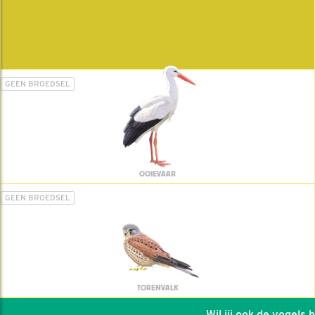
GEEN BROEDSEL
OOIEVAAR
GEEN BROEDSEL
TORENVALK
Wil jij ook de vogels hel