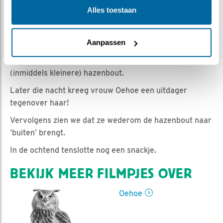
Romke Visser | Geplaatst op 8 maart 2021, 16:00 |
Alles toestaan
Vind ik leuk
|
Bewaar dit filmpje
|
925x
In het clipje “nu wel Haas!” zagen we M een haas
Aanpassen
brengen die V vervolgens mee nam naar buiten.
Later op de avond komt M wederom terug met de
(inmiddels kleinere) hazenbout.
Later die nacht kreeg vrouw Oehoe een uitdager
tegenover haar!
Vervolgens zien we dat ze wederom de hazenbout naar
‘buiten’ brengt.
In de ochtend tenslotte nog een snackje.
BEKIJK MEER FILMPJES OVER
Oehoe