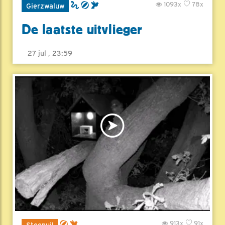
1093x
78x
Gierzwaluw
De laatste uitvlieger
27 jul , 23:59
913x
91x
Steenuil