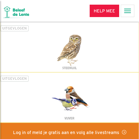
HELP MEE
Men
UITGEVLOGEN
STEENUIL
UITGEVLOGEN
VIJVER
Log in of meld je gratis aan en volg alle livestreams