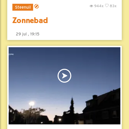
944x
83x
Steenuil
Zonnebad
29 jul , 19:15