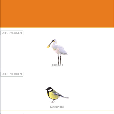
UITGEVLOGEN
LEPELAAR
UITGEVLOGEN
KOOLMEES