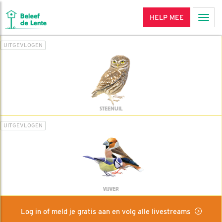
HELP MEE
Men
UITGEVLOGEN
STEENUIL
UITGEVLOGEN
VIJVER
Log in of meld je gratis aan en volg alle livestreams