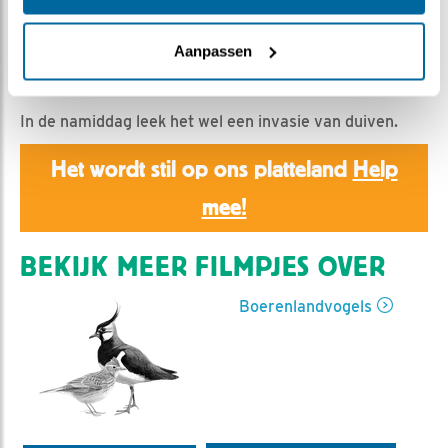
Romke Visser | Geplaatst op 16 april 2022, 19:30 |
Vind ik leuk
|
Bewaar dit filmpje
|
480x
Aanpassen
Het was vanmorgen vroeg al een grote drukte rond het
nest.
In de namiddag leek het wel een invasie van duiven.
Het wordt stil op ons platteland
Help
mee!
BEKIJK MEER FILMPJES OVER
Boerenlandvogels