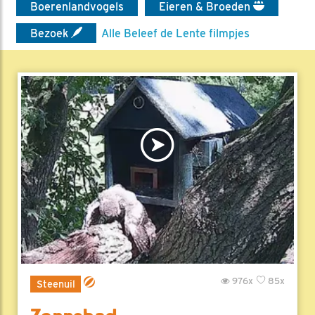
Boerenlandvogels
Eieren & Broeden
Bezoek
Alle Beleef de Lente filmpjes
976x
85x
Steenuil