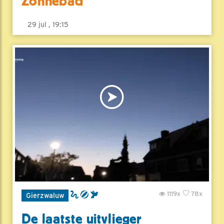
Zonnebad
29 jul , 19:15
1119x
78x
Gierzwaluw
De laatste uitvlieger