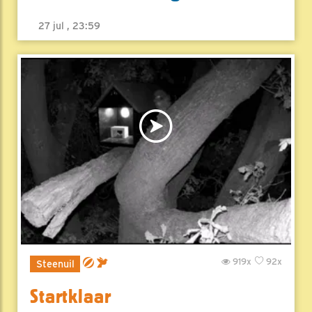
27 jul , 23:59
919x
92x
Steenuil
Startklaar