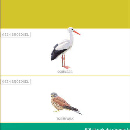
GEEN BROEDSEL
OOIEVAAR
GEEN BROEDSEL
TORENVALK
Wil jij ook de vogels hel