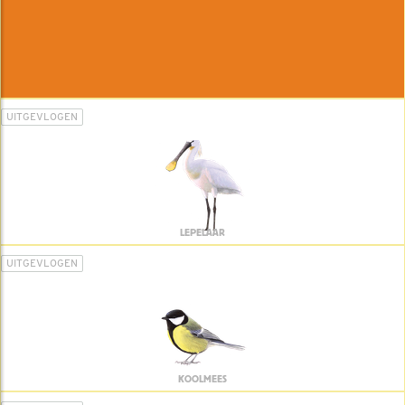
UITGEVLOGEN
LEPELAAR
UITGEVLOGEN
KOOLMEES