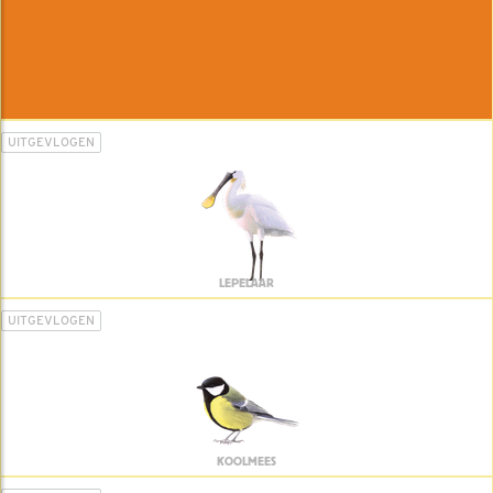
UITGEVLOGEN
LEPELAAR
UITGEVLOGEN
KOOLMEES