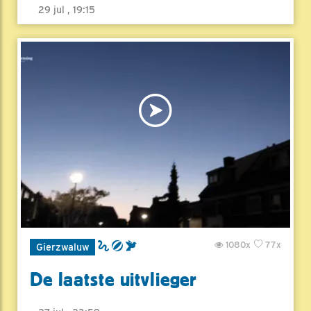
29 jul , 19:15
1080x
77x
Gierzwaluw
De laatste uitvlieger