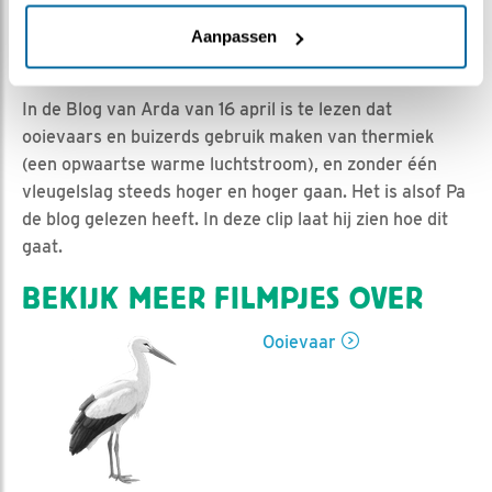
Aanpassen
Jan-Willem BDL | Geplaatst op 17 april 2020, 13:40 |
Vind ik leuk
|
Bewaar dit filmpje
|
934x
In de Blog van Arda van 16 april is te lezen dat
ooievaars en buizerds gebruik maken van thermiek
(een opwaartse warme luchtstroom), en zonder één
vleugelslag steeds hoger en hoger gaan. Het is alsof Pa
de blog gelezen heeft. In deze clip laat hij zien hoe dit
gaat.
BEKIJK MEER FILMPJES OVER
Ooievaar