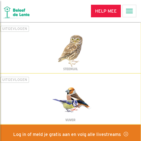
HELP MEE
Men
UITGEVLOGEN
STEENUIL
UITGEVLOGEN
VIJVER
Log in of meld je gratis aan en volg alle livestreams