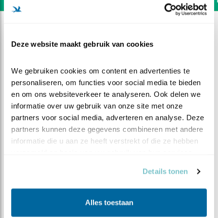
Deze website maakt gebruik van cookies
We gebruiken cookies om content en advertenties te 
personaliseren, om functies voor social media te bieden 
en om ons websiteverkeer te analyseren. Ook delen we 
informatie over uw gebruik van onze site met onze 
partners voor social media, adverteren en analyse. Deze 
partners kunnen deze gegevens combineren met andere 
informatie die u aan ze heeft verstrekt of die ze hebben 
verzameld op basis van uw gebruik van hun services.
DEEL DIT FILMPJE
Details tonen
Pa maakt gebruik van
Alles toestaan
thermiek