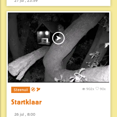
27 jul , 23:59
902x
90x
Steenuil
Startklaar
26 jul , 8:00