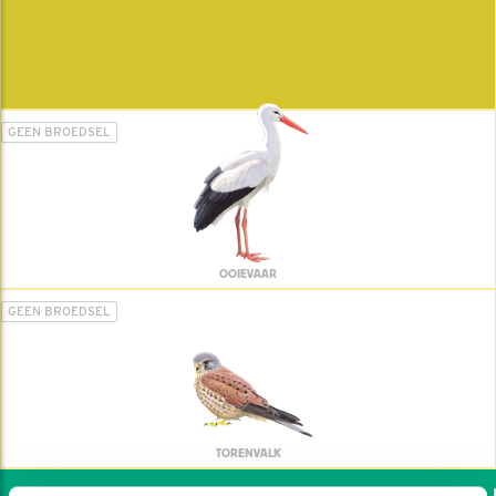
GEEN BROEDSEL
OOIEVAAR
GEEN BROEDSEL
TORENVALK
Wil jij ook de vogels he