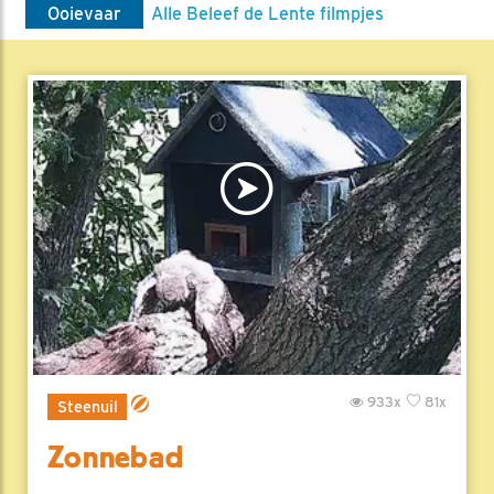
Ooievaar
Alle Beleef de Lente filmpjes
933x
81x
Steenuil
Zonnebad