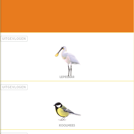
UITGEVLOGEN
LEPELAAR
UITGEVLOGEN
KOOLMEES