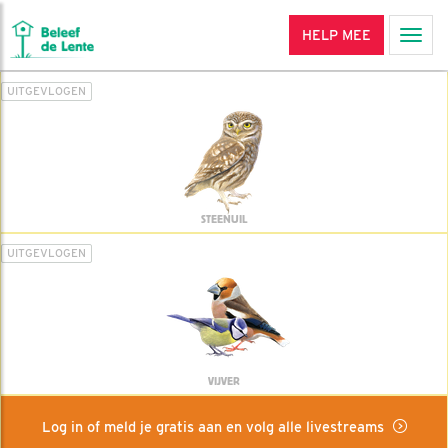
HELP MEE
Men
UITGEVLOGEN
STEENUIL
UITGEVLOGEN
VIJVER
Log in of meld je gratis aan en volg alle livestreams