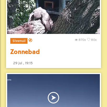
870x
80x
Steenuil
Zonnebad
29 jul , 19:15