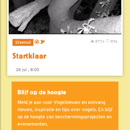
877x
89x
Steenuil
Startklaar
26 jul , 8:00
Blijf op de hoogte
Meld je aan voor Vogelnieuws en ontvang
nieuws, inspiratie en tips over vogels. En blijf
op de hoogte van beschermingsprojecten en
evenementen.