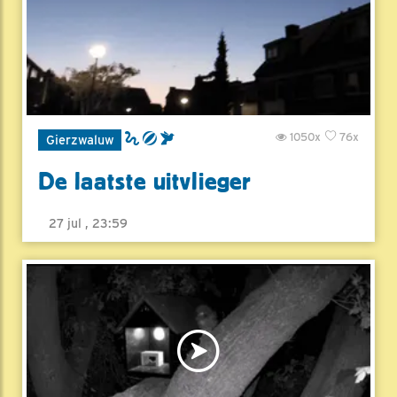
1050x
76x
Gierzwaluw
De laatste uitvlieger
27 jul , 23:59