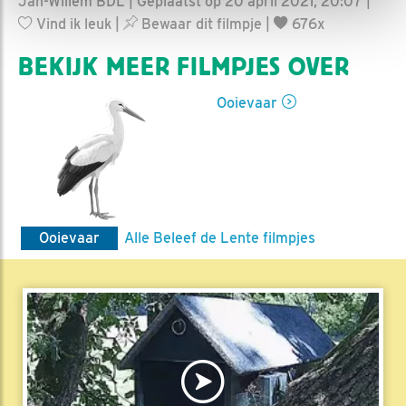
Jan-Willem BDL | Geplaatst op 20 april 2021, 20:07 |
Vind ik leuk
|
Bewaar dit filmpje
|
676x
BEKIJK MEER FILMPJES OVER
Ooievaar
Ooievaar
Alle Beleef de Lente filmpjes