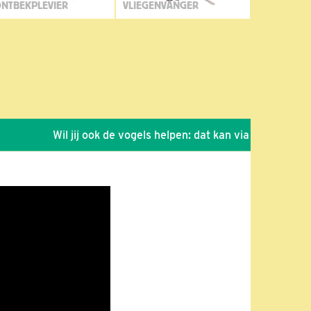
NTBEKPLEVIER
VLIEGENVANGER
Wil jij ook de vogels helpen: dat kan via de link!
*
Se