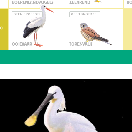
BOERENLANDVOGELS
ZEEAREND
BO
GEEN BROEDSEL
GEEN BROEDSEL
OOIEVAAR
TORENVALK