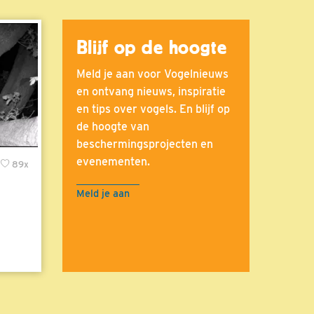
Blijf op de hoogte
Meld je aan voor Vogelnieuws
en ontvang nieuws, inspiratie
en tips over vogels. En blijf op
de hoogte van
beschermingsprojecten en
evenementen.
89x
Meld je aan