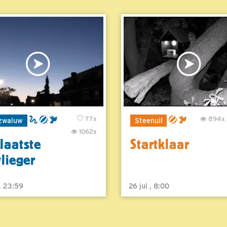
77x
894x
zwaluw
Steenuil
1062x
laatste
Startklaar
vlieger
 , 23:59
26 jul , 8:00