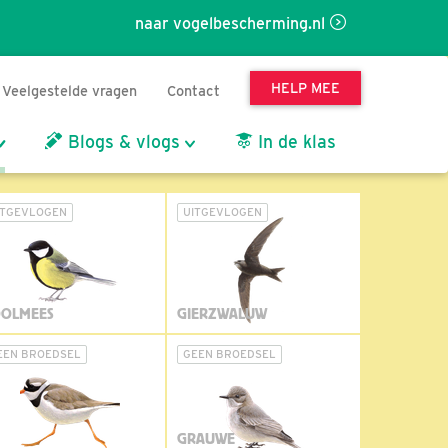
naar vogelbescherming.nl
HELP MEE
Veelgestelde vragen
Contact
Blogs & vlogs
In de klas
ITGEVLOGEN
UITGEVLOGEN
OLMEES
GIERZWALUW
EEN BROEDSEL
GEEN BROEDSEL
GRAUWE