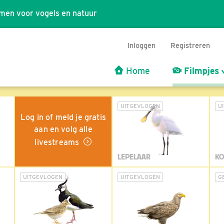
men voor vogels en natuur
Inloggen
Registreren
Home
Filmpjes
UITGEVLOGEN
U
Log in of meld je gratis
aan en volg alle
livestreams
LEPELAAR
KO
UITGEVLOGEN
UITGEVLOGEN
G