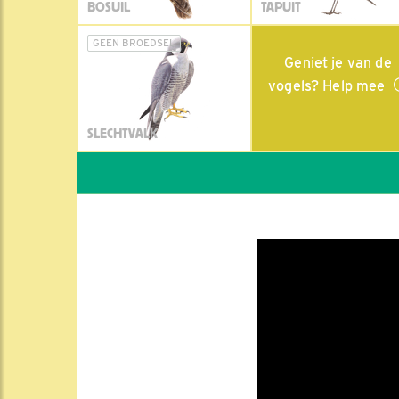
BOSUIL
TAPUIT
GEEN BROEDSEL
Geniet je van de
vogels? Help mee
SLECHTVALK