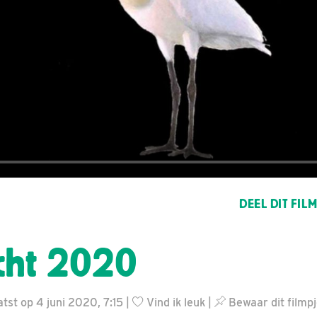
DEEL DIT FIL
cht 2020
tst op 4 juni 2020, 7:15 |
Vind ik leuk
|
Bewaar dit filmp