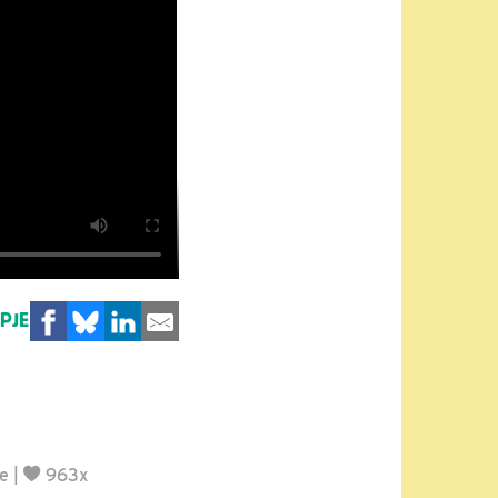
MPJE
je
|
963x