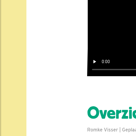
Overzi
Romke Visser | Geplaa