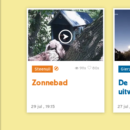
911x
80x
Steenuil
Gier
Zonnebad
De 
uit
29 jul , 19:15
27 jul