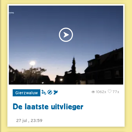
1062x
77x
Gierzwaluw
De laatste uitvlieger
27 jul , 23:59