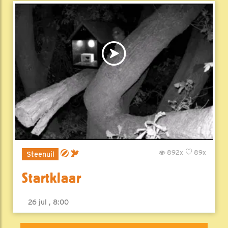
892x
89x
Steenuil
Startklaar
26 jul , 8:00