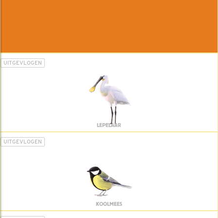
UITGEVLOGEN
LEPELAAR
UITGEVLOGEN
KOOLMEES