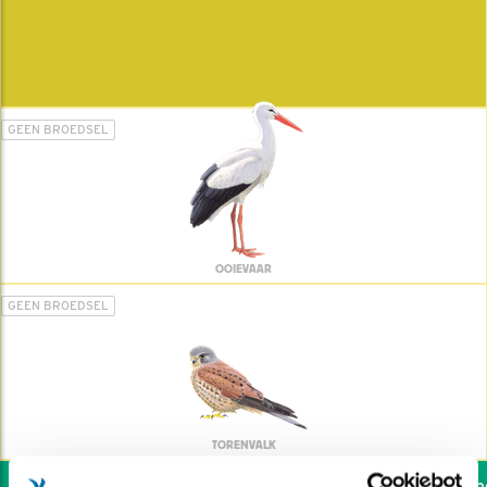
GEEN BROEDSEL
OOIEVAAR
GEEN BROEDSEL
TORENVALK
Wil jij ook de vogels hel