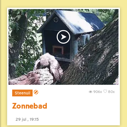
906x
80x
Steenuil
Zonnebad
29 jul , 19:15