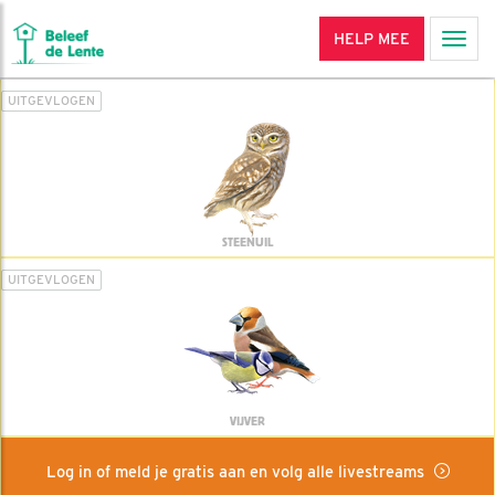
HELP MEE
Men
UITGEVLOGEN
STEENUIL
UITGEVLOGEN
VIJVER
Log in of meld je gratis aan en volg alle livestreams