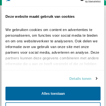
Deze website maakt gebruik van cookies
We gebruiken cookies om content en advertenties te 
personaliseren, om functies voor social media te bieden 
en om ons websiteverkeer te analyseren. Ook delen we 
informatie over uw gebruik van onze site met onze 
partners voor social media, adverteren en analyse. Deze 
partners kunnen deze gegevens combineren met andere 
informatie die u aan ze heeft verstrekt of die ze hebben 
verzameld op basis van uw gebruik van hun services.
Details tonen
DEEL DIT FILMPJE
Alles toestaan
Over- en voorbij zwemmen