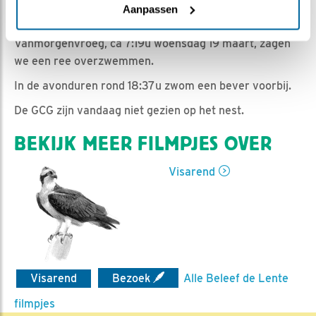
Romke Visser | Geplaatst op 19 maart 2025, 20:10 |
Aanpassen
Vind ik leuk
|
Bewaar dit filmpje
|
237x
Vanmorgenvroeg, ca 7:19u woensdag 19 maart, zagen
we een ree overzwemmen.
In de avonduren rond 18:37u zwom een bever voorbij.
De GCG zijn vandaag niet gezien op het nest.
BEKIJK MEER FILMPJES OVER
Visarend
Visarend
Bezoek
Alle Beleef de Lente
filmpjes