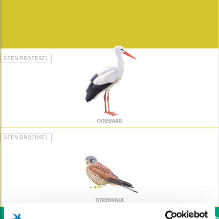
GEEN BROEDSEL
OOIEVAAR
GEEN BROEDSEL
TORENVALK
Wil jij ook de vogels hel