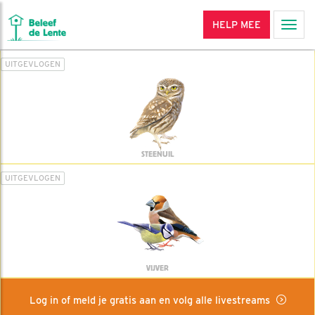
HELP MEE
Men
UITGEVLOGEN
STEENUIL
UITGEVLOGEN
VIJVER
Log in of meld je gratis aan en volg alle livestreams