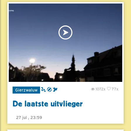
1072x
77x
Gierzwaluw
De laatste uitvlieger
27 jul , 23:59