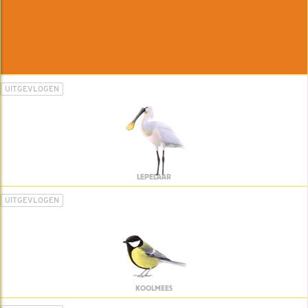
UITGEVLOGEN
LEPELAAR
UITGEVLOGEN
KOOLMEES