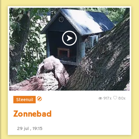
917x
80x
Steenuil
Zonnebad
29 jul , 19:15