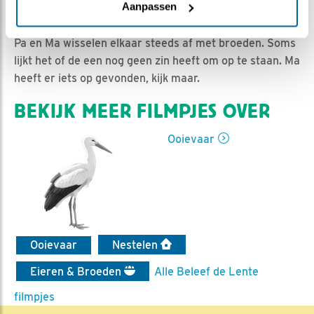
Jan-Willem BDL | Geplaatst op 25 april 2021, 14:32 |
Aanpassen
Vind ik leuk
|
Bewaar dit filmpje
|
650x
Pa en Ma wisselen elkaar steeds af met broeden. Soms
lijkt het of de een nog geen zin heeft om op te staan. Ma
heeft er iets op gevonden, kijk maar.
BEKIJK MEER FILMPJES OVER
Ooievaar
Ooievaar
Nestelen
Eieren & Broeden
Alle Beleef de Lente
filmpjes