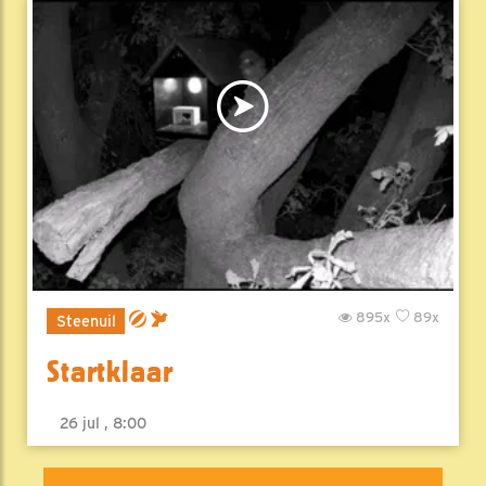
895x
89x
Steenuil
Startklaar
26 jul , 8:00