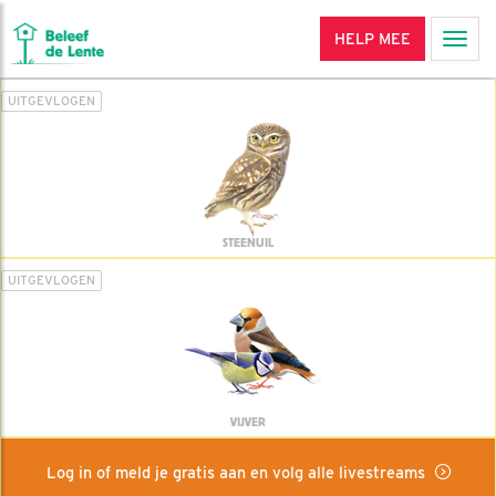
HELP MEE
Men
UITGEVLOGEN
STEENUIL
UITGEVLOGEN
VIJVER
Log in of meld je gratis aan en volg alle livestreams