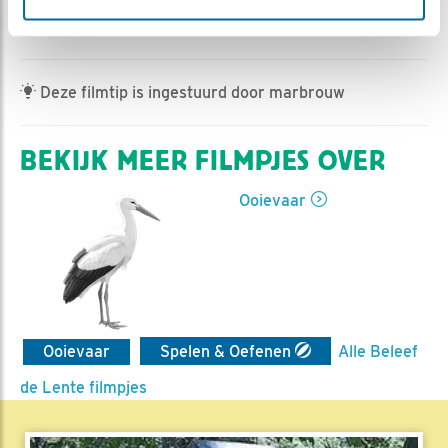
Jan-Willem BDL | Geplaatst op 2 juli 2023, 8:24 |
Vind ik leuk
|
Bewaar dit filmpje
|
345x
Deze filmtip is ingestuurd door marbrouw
BEKIJK MEER FILMPJES OVER
Ooievaar
Ooievaar
Spelen & Oefenen
Alle Beleef
de Lente filmpjes