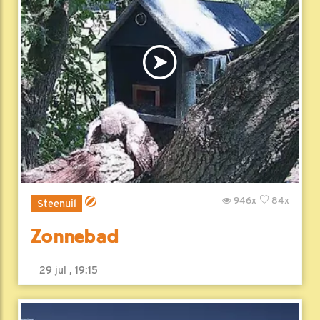
946x
84x
Steenuil
Zonnebad
29 jul , 19:15