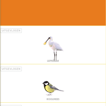
UITGEVLOGEN
LEPELAAR
UITGEVLOGEN
KOOLMEES