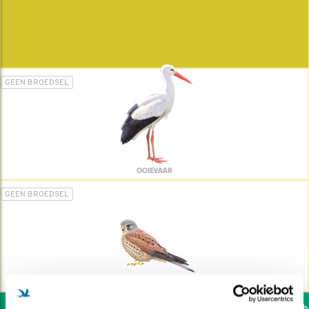
GEEN BROEDSEL
OOIEVAAR
GEEN BROEDSEL
TORENVALK
Wil jij ook de vogels hel