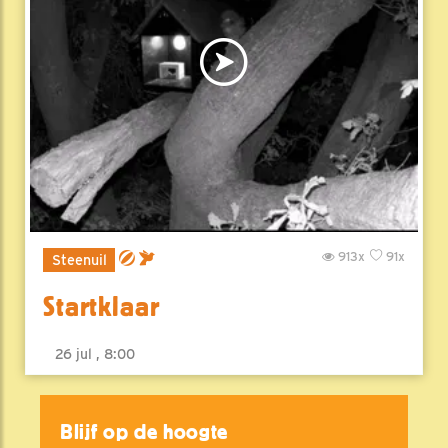
913x
91x
Steenuil
Startklaar
26 jul , 8:00
Blijf op de hoogte