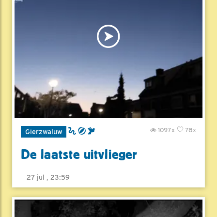
1097x
78x
Gierzwaluw
De laatste uitvlieger
27 jul , 23:59