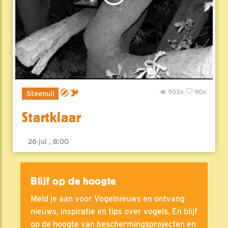
903x
90x
Steenuil
Startklaar
26 jul , 8:00
Blijf op de hoogte
Meld je aan voor Vogelnieuws en ontvang
nieuws, inspiratie en tips over vogels. En blijf
op de hoogte van beschermingsprojecten en