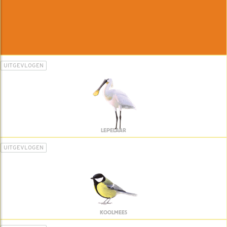
UITGEVLOGEN
LEPELAAR
UITGEVLOGEN
KOOLMEES