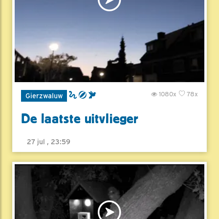
1080x
78x
Gierzwaluw
De laatste uitvlieger
27 jul , 23:59