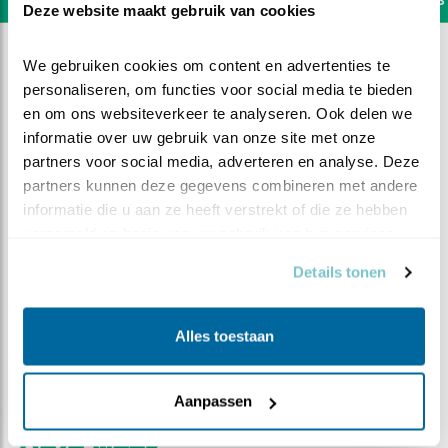
Deze website maakt gebruik van cookies
We gebruiken cookies om content en advertenties te 
personaliseren, om functies voor social media te bieden 
en om ons websiteverkeer te analyseren. Ook delen we 
informatie over uw gebruik van onze site met onze 
partners voor social media, adverteren en analyse. Deze 
partners kunnen deze gegevens combineren met andere 
informatie die u aan ze heeft verstrekt of die ze hebben 
verzameld op basis van uw gebruik van hun services.
Details tonen
Alles toestaan
DEEL DIT FILMPJE
Opmaken voor het uitvliegen
Aanpassen
deze week