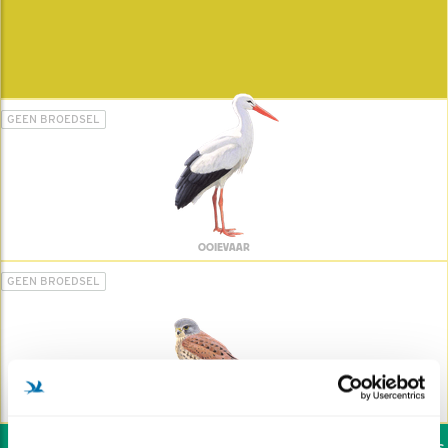
GEEN BROEDSEL
OOIEVAAR
GEEN BROEDSEL
TORENVALK
Wil jij ook de vogels h