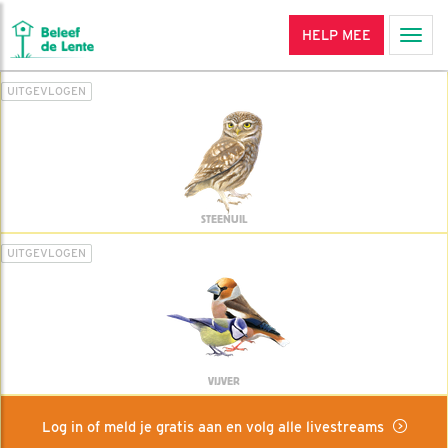
HELP MEE
Men
UITGEVLOGEN
STEENUIL
UITGEVLOGEN
VIJVER
Log in of meld je gratis aan en volg alle livestreams