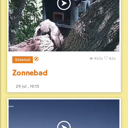
933x
82x
Steenuil
Zonnebad
29 jul , 19:15