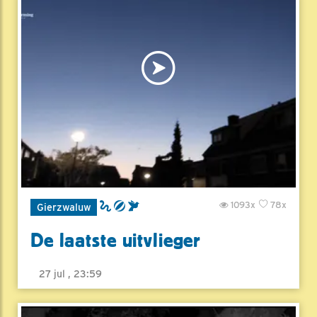
1093x
78x
Gierzwaluw
De laatste uitvlieger
27 jul , 23:59