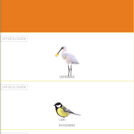
UITGEVLOGEN
LEPELAAR
UITGEVLOGEN
KOOLMEES