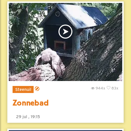
944x
83x
Steenuil
Zonnebad
29 jul , 19:15