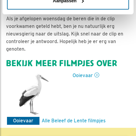
Jan-Willem BDL | Geplaatst op 3 april 2020, 6:57 |
Aanpassen
Vind ik leuk
|
Bewaar dit filmpje
|
931x
Als je afgelopen woensdag de beren die in de clip
voorkwamen geteld hebt, ben je nu natuurlijk erg
nieuwsgierig naar de uitslag. Kijk snel naar de clip en
controleer je antwoord. Hopelijk heb je er erg van
genoten.
BEKIJK MEER FILMPJES OVER
Ooievaar
Ooievaar
Alle Beleef de Lente filmpjes