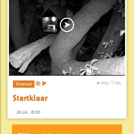
913x
91x
Steenuil
Startklaar
26 jul , 8:00