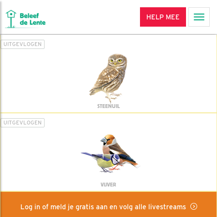
HELP MEE
Men
UITGEVLOGEN
STEENUIL
UITGEVLOGEN
VIJVER
Log in of meld je gratis aan en volg alle livestreams