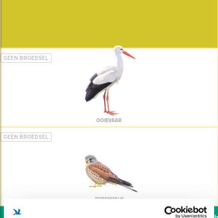
GEEN BROEDSEL
OOIEVAAR
GEEN BROEDSEL
TORENVALK
Wil jij ook de vogels he