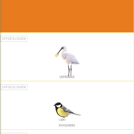
UITGEVLOGEN
LEPELAAR
UITGEVLOGEN
KOOLMEES