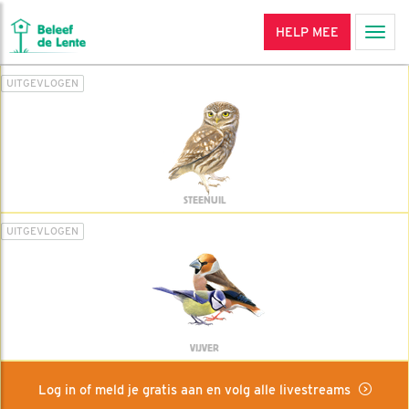
HELP MEE
Men
UITGEVLOGEN
STEENUIL
UITGEVLOGEN
VIJVER
Log in of meld je gratis aan en volg alle livestreams