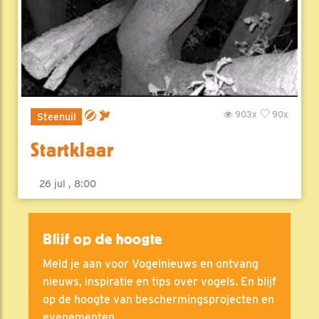
903x
90x
Steenuil
Startklaar
26 jul , 8:00
Blijf op de hoogte
Meld je aan voor Vogelnieuws en ontvang
nieuws, inspiratie en tips over vogels. En blijf
op de hoogte van beschermingsprojecten en
evenementen.