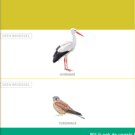
GEEN BROEDSEL
OOIEVAAR
GEEN BROEDSEL
TORENVALK
Wil jij ook de vogels he