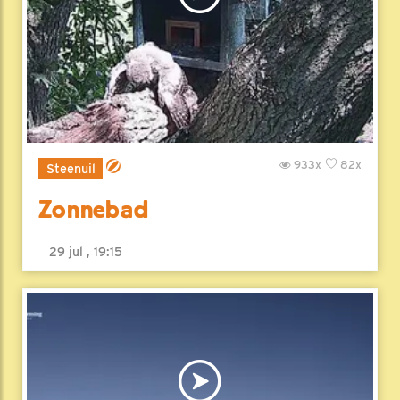
933x
82x
Steenuil
Zonnebad
29 jul , 19:15