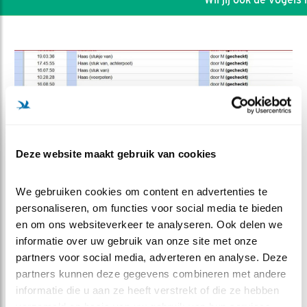
Deze website maakt gebruik van cookies
We gebruiken cookies om content en advertenties te 
personaliseren, om functies voor social media te bieden 
en om ons websiteverkeer te analyseren. Ook delen we 
DEEL DIT FILMPJE
informatie over uw gebruik van onze site met onze 
partners voor social media, adverteren en analyse. Deze 
Op het menu
partners kunnen deze gegevens combineren met andere 
informatie die u aan ze heeft verstrekt of die ze hebben 
verzameld op basis van uw gebruik van hun services.