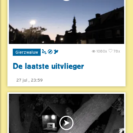
1080x
78x
Gierzwaluw
De laatste uitvlieger
27 jul , 23:59