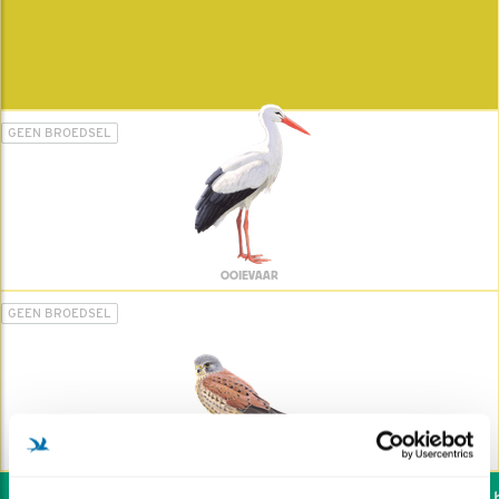
GEEN BROEDSEL
OOIEVAAR
GEEN BROEDSEL
TORENVALK
Wil jij ook de vogels he