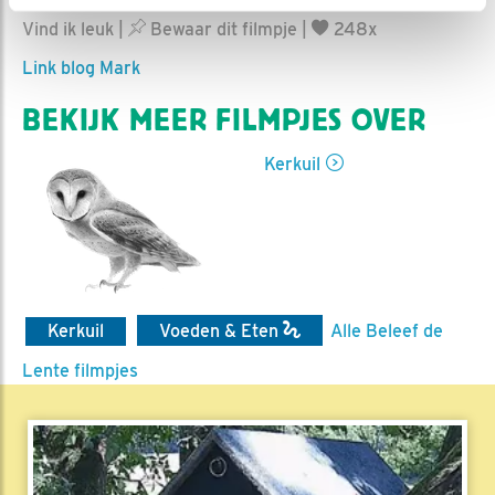
Ed Hoogkamer | Geplaatst op 17 juni 2025, 14:28 |
Vind ik leuk
|
Bewaar dit filmpje
|
248x
Link blog Mark
BEKIJK MEER FILMPJES OVER
Kerkuil
Kerkuil
Voeden & Eten
Alle Beleef de
Lente filmpjes