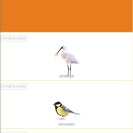
UITGEVLOGEN
LEPELAAR
UITGEVLOGEN
KOOLMEES