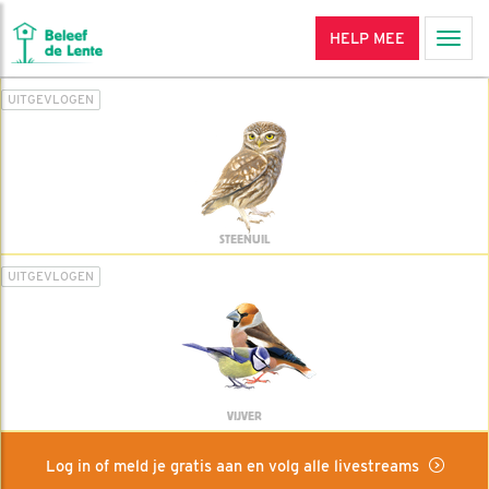
HELP MEE
Men
UITGEVLOGEN
STEENUIL
UITGEVLOGEN
VIJVER
Log in of meld je gratis aan en volg alle livestreams