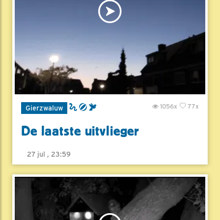
1056x
77x
Gierzwaluw
De laatste uitvlieger
27 jul , 23:59