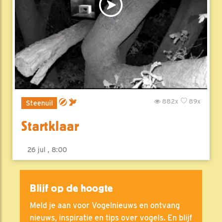
882x
89x
Steenuil
Startklaar
26 jul , 8:00
Blijf op de hoogte
Meld je aan voor Vogelnieuws en ontvang
nieuws, inspiratie en tips over vogels. En blijf