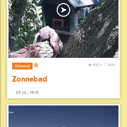
887x
80x
Steenuil
Zonnebad
29 jul , 19:15