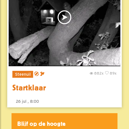
882x
89x
Steenuil
Startklaar
26 jul , 8:00
Blijf op de hoogte