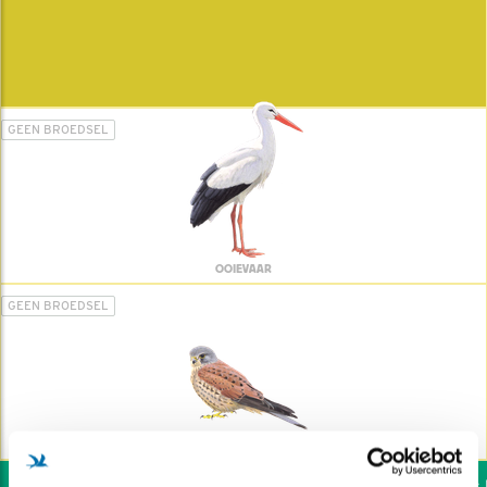
GEEN BROEDSEL
OOIEVAAR
GEEN BROEDSEL
TORENVALK
Wil jij ook de vogels he