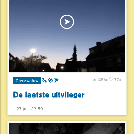
1056x
77x
Gierzwaluw
De laatste uitvlieger
27 jul , 23:59