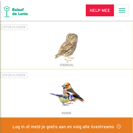
HELP MEE
Men
UITGEVLOGEN
STEENUIL
UITGEVLOGEN
VIJVER
Log in of meld je gratis aan en volg alle livestreams