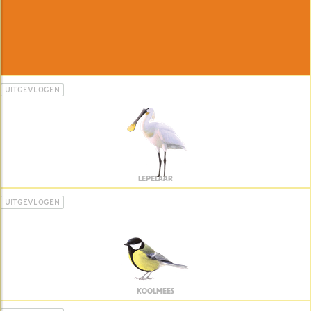
UITGEVLOGEN
LEPELAAR
UITGEVLOGEN
KOOLMEES