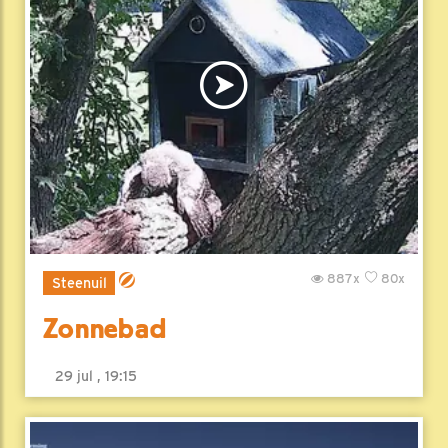
887x
80x
Steenuil
Zonnebad
29 jul , 19:15