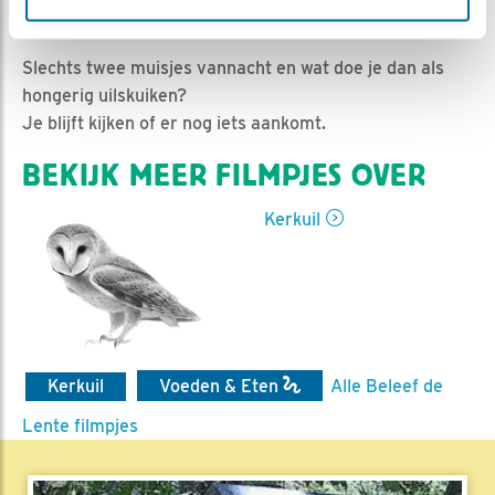
Ed Hoogkamer | Geplaatst op 22 juli 2022, 12:59 |
Vind ik leuk
|
Bewaar dit filmpje
|
620x
Slechts twee muisjes vannacht en wat doe je dan als
hongerig uilskuiken?
Je blijft kijken of er nog iets aankomt.
BEKIJK MEER FILMPJES OVER
Kerkuil
Kerkuil
Voeden & Eten
Alle Beleef de
Lente filmpjes