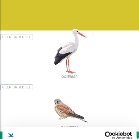
GEEN BROEDSEL
OOIEVAAR
GEEN BROEDSEL
TORENVALK
Wil jij ook de vogels hel