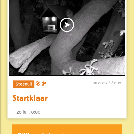
895x
89x
Steenuil
Startklaar
26 jul , 8:00