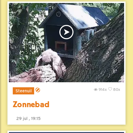
914x
80x
Steenuil
Zonnebad
29 jul , 19:15