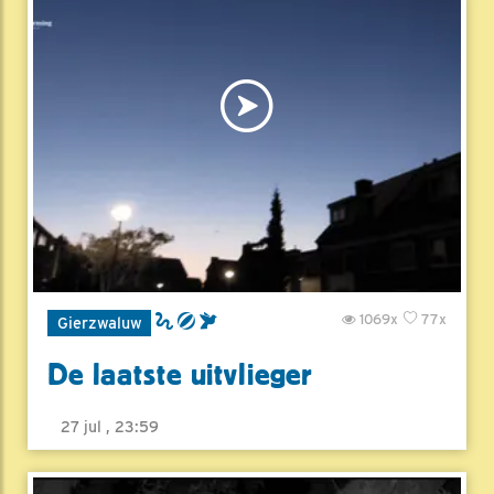
1069x
77x
Gierzwaluw
De laatste uitvlieger
27 jul , 23:59