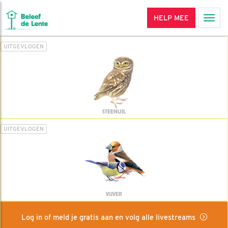
HELP MEE
Men
UITGEVLOGEN
STEENUIL
UITGEVLOGEN
VIJVER
Log in of meld je gratis aan en volg alle livestreams