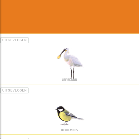
UITGEVLOGEN
LEPELAAR
UITGEVLOGEN
KOOLMEES