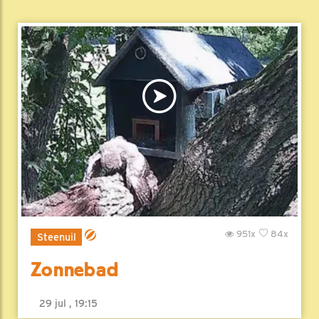
951x
84x
Steenuil
Zonnebad
29 jul , 19:15