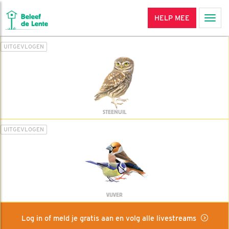
HELP MEE
Men
UITGEVLOGEN
STEENUIL
UITGEVLOGEN
VIJVER
Log in of meld je gratis aan en volg alle livestreams