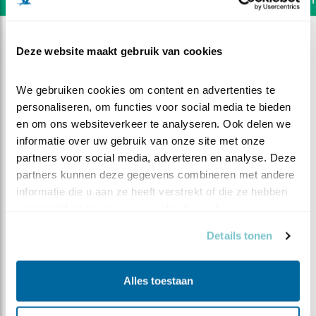
Deze website maakt gebruik van cookies
We gebruiken cookies om content en advertenties te 
personaliseren, om functies voor social media te bieden 
en om ons websiteverkeer te analyseren. Ook delen we 
informatie over uw gebruik van onze site met onze 
partners voor social media, adverteren en analyse. Deze 
partners kunnen deze gegevens combineren met andere 
informatie die u aan ze heeft verstrekt of die ze hebben 
verzameld op basis van uw gebruik van hun services.
Details tonen
DEEL DIT FILMPJE
Ook kuiken 6 overleden
Alles toestaan