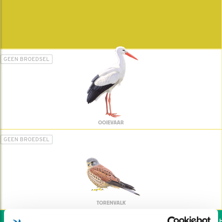
GEEN BROEDSEL
OOIEVAAR
GEEN BROEDSEL
TORENVALK
Wil jij ook de vogels he