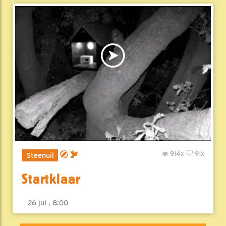
914x
91x
Steenuil
Startklaar
26 jul , 8:00