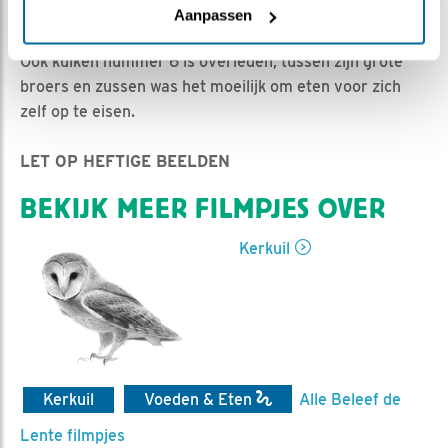
Ed Hoogkamer | Geplaatst op 29 mei 2019, 9:29 |
Aanpassen
Vind ik leuk
|
Bewaar dit filmpje
|
1146x
Ook kuiken nummer 6 is overleden, tussen zijn grote
broers en zussen was het moeilijk om eten voor zich
zelf op te eisen.
LET OP HEFTIGE BEELDEN
BEKIJK MEER FILMPJES OVER
Kerkuil
Kerkuil
Voeden & Eten
Alle Beleef de
Lente filmpjes