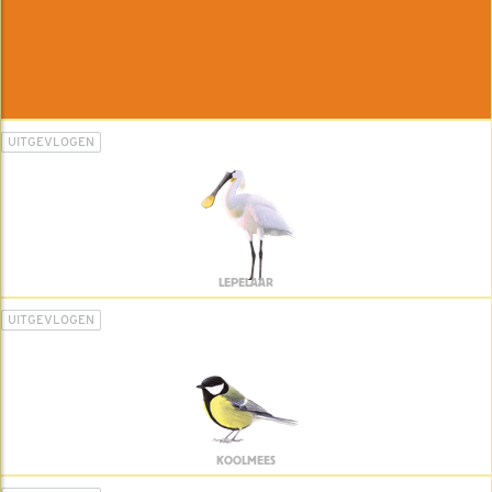
UITGEVLOGEN
LEPELAAR
UITGEVLOGEN
KOOLMEES