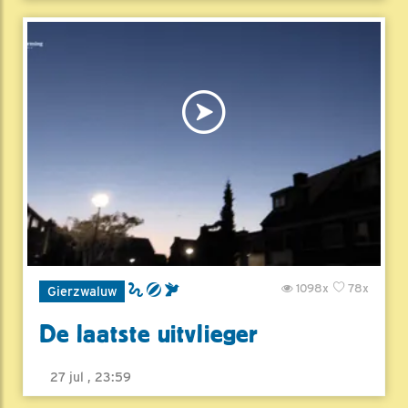
1098x
78x
Gierzwaluw
De laatste uitvlieger
27 jul , 23:59