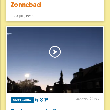
Zonnebad
29 jul , 19:15
1072x
77x
Gierzwaluw