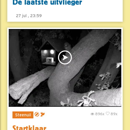
De laatste uitvlieger
27 jul , 23:59
896x
89x
Steenuil
Startklaar