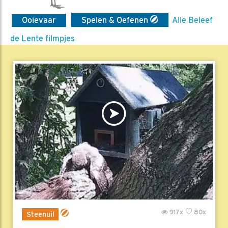
Ooievaar
Spelen & Oefenen
Alle Beleef
de Lente filmpjes
917x
80x
Steenuil