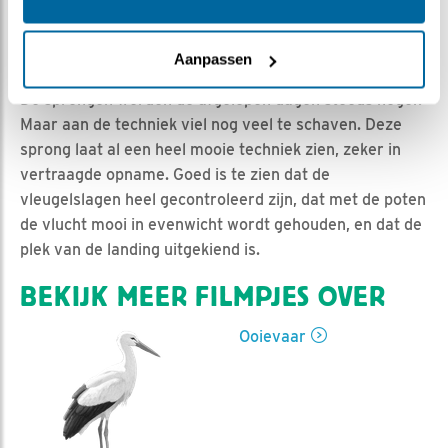
Jan-Willem BDL | Geplaatst op 2 juli 2020, 17:23 |
Aanpassen
Vind ik leuk
|
Bewaar dit filmpje
|
897x
De sprongen werden de afgelopen dagen steeds hoger.
Maar aan de techniek viel nog veel te schaven. Deze
sprong laat al een heel mooie techniek zien, zeker in
vertraagde opname. Goed is te zien dat de
vleugelslagen heel gecontroleerd zijn, dat met de poten
de vlucht mooi in evenwicht wordt gehouden, en dat de
plek van de landing uitgekiend is.
BEKIJK MEER FILMPJES OVER
Ooievaar