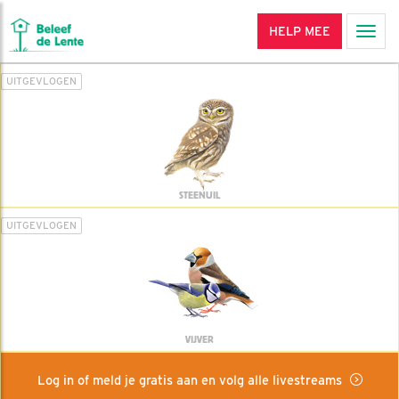
HELP MEE
Men
UITGEVLOGEN
STEENUIL
UITGEVLOGEN
VIJVER
Log in of meld je gratis aan en volg alle livestreams