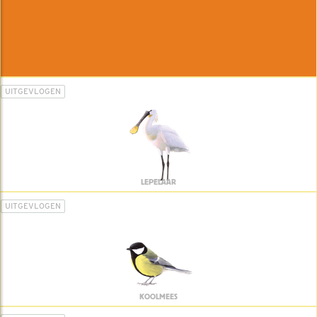
UITGEVLOGEN
LEPELAAR
UITGEVLOGEN
KOOLMEES