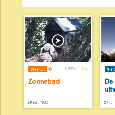
959x
84x
Steenuil
Gier
Zonnebad
De 
uit
29 jul , 19:15
27 jul