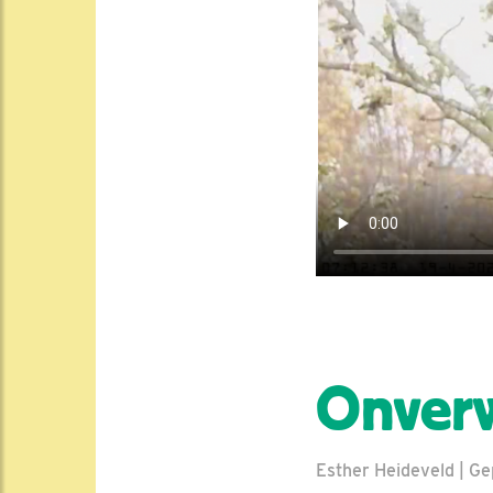
Onverw
Esther Heideveld | Gep