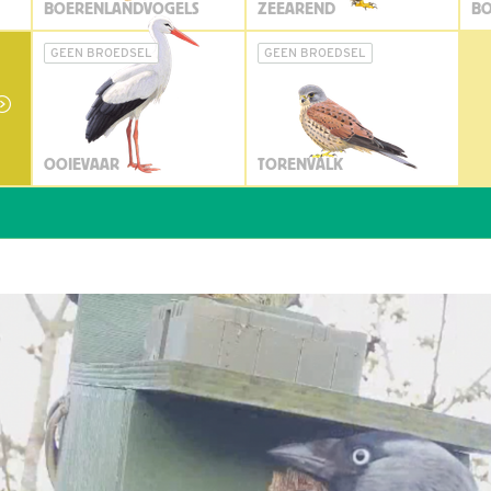
BOERENLANDVOGELS
ZEEAREND
BO
GEEN BROEDSEL
GEEN BROEDSEL
OOIEVAAR
TORENVALK