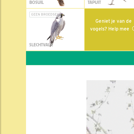
BOSUIL
TAPUIT
GEEN BROEDSEL
Geniet je van de
vogels? Help mee
SLECHTVALK