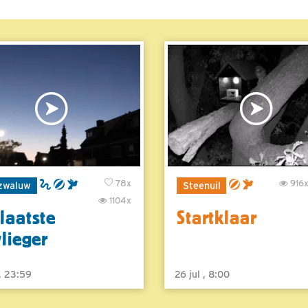
78x
916
zwaluw
Steenuil
1104x
laatste
Startklaar
vlieger
 , 23:59
26 jul , 8:00