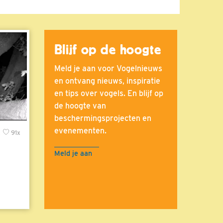
Blijf op de hoogte
Meld je aan voor Vogelnieuws
en ontvang nieuws, inspiratie
en tips over vogels. En blijf op
de hoogte van
beschermingsprojecten en
evenementen.
x
91x
Meld je aan