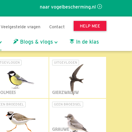
naar vogelbescherming.nl
HELP MEE
Veelgestelde vragen
Contact
Blogs & vlogs
In de klas
ITGEVLOGEN
UITGEVLOGEN
OLMEES
GIERZWALUW
EEN BROEDSEL
GEEN BROEDSEL
GRAUWE