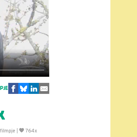
MPJE
k
filmpje
|
764x