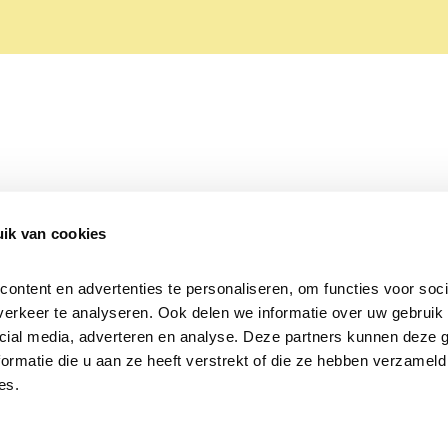
ik van cookies
Over Beleef de Lente
Mijn privacy
Cookieverklaring
ntent en advertenties te personaliseren, om functies voor socia
erkeer te analyseren. Ook delen we informatie over uw gebruik v
cial media, adverteren en analyse. Deze partners kunnen deze 
rmatie die u aan ze heeft verstrekt of die ze hebben verzameld 
es.
Samen voor
vogels en natuur