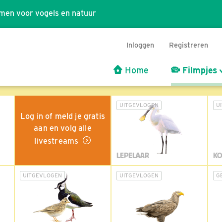
men voor vogels en natuur
Inloggen
Registreren
Home
Filmpjes
UITGEVLOGEN
U
Log in of meld je gratis
aan en volg alle
livestreams
LEPELAAR
KO
UITGEVLOGEN
UITGEVLOGEN
G