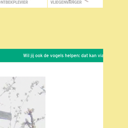
NTBEKPLEVIER
VLIEGENVANGER
Wil jij ook de vogels helpen: dat kan via de link!
*
Se