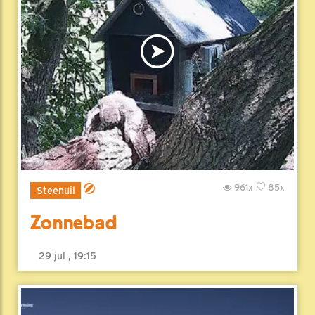
961x
85x
Steenuil
Zonnebad
29 jul , 19:15