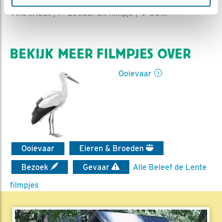
Jan-Willem BDL | Geplaatst op 3 april 2022, 10:36 |
Vind ik leuk
|
Bewaar dit filmpje
|
501x
BEKIJK MEER FILMPJES OVER
Ooievaar
Ooievaar
Eieren & Broeden
Bezoek
Gevaar
Alle Beleef de Lente
filmpjes