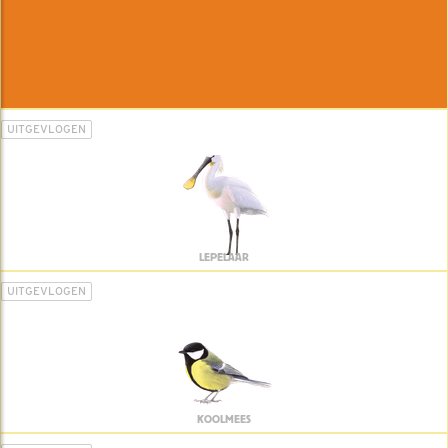
UITGEVLOGEN
LEPELAAR
UITGEVLOGEN
KOOLMEES