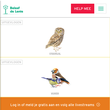
HELP MEE
Men
UITGEVLOGEN
STEENUIL
UITGEVLOGEN
VIJVER
Log in of meld je gratis aan en volg alle livestreams