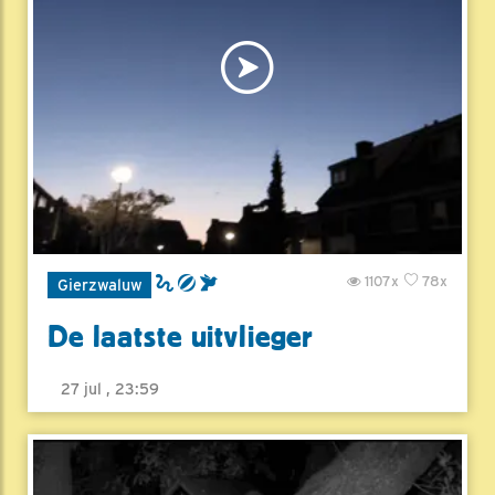
1107x
78x
Gierzwaluw
De laatste uitvlieger
27 jul , 23:59