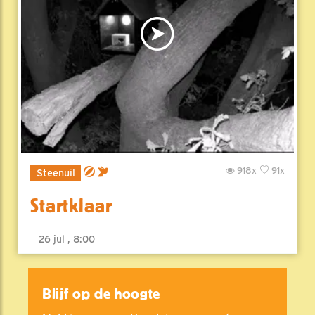
918x
91x
Steenuil
Startklaar
26 jul , 8:00
Blijf op de hoogte