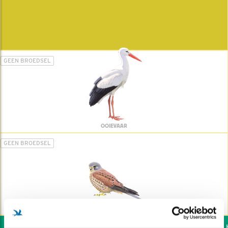
GEEN BROEDSEL
OOIEVAAR
GEEN BROEDSEL
TORENVALK
Wil jij ook de vogels he