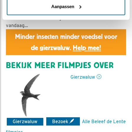
Astrid | Geplaatst op 12 juni 2017, 19:47 |
Vind ik leuk
Aanpassen
|
Bewaar dit filmpje
|
2073x
Al weken is het stil in de gierzwaluwen nestkast. Tot
vandaag...
Minder insecten minder voedsel voor
de gierzwaluw.
Help mee!
BEKIJK MEER FILMPJES OVER
Gierzwaluw
Gierzwaluw
Bezoek
Alle Beleef de Lente