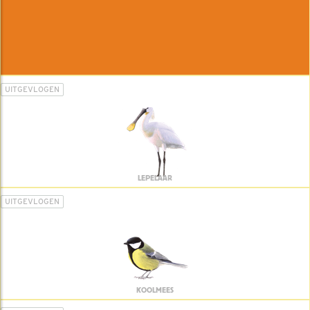
UITGEVLOGEN
LEPELAAR
UITGEVLOGEN
KOOLMEES