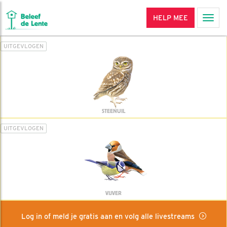
HELP MEE
Men
UITGEVLOGEN
STEENUIL
UITGEVLOGEN
VIJVER
Log in of meld je gratis aan en volg alle livestreams