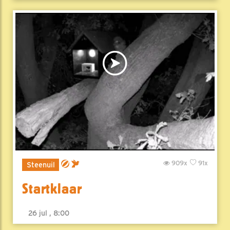
909x
91x
Steenuil
Startklaar
26 jul , 8:00