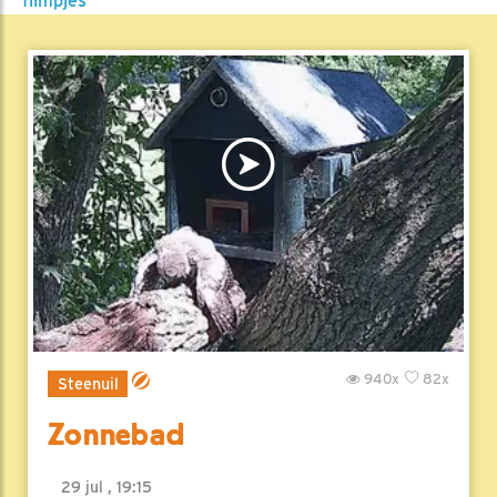
filmpjes
940x
82x
Steenuil
Zonnebad
29 jul , 19:15