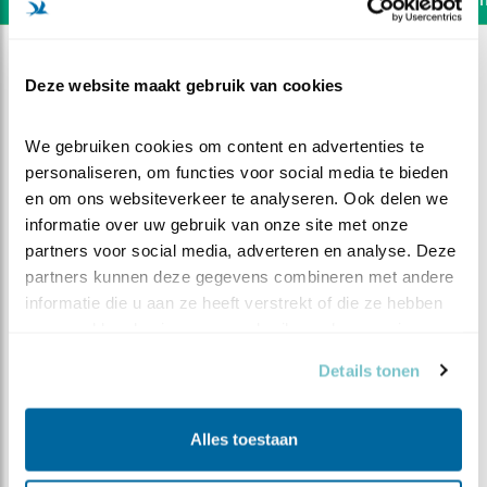
Deze website maakt gebruik van cookies
We gebruiken cookies om content en advertenties te 
personaliseren, om functies voor social media te bieden 
en om ons websiteverkeer te analyseren. Ook delen we 
informatie over uw gebruik van onze site met onze 
partners voor social media, adverteren en analyse. Deze 
partners kunnen deze gegevens combineren met andere 
informatie die u aan ze heeft verstrekt of die ze hebben 
verzameld op basis van uw gebruik van hun services.
DEEL DIT FILMPJE
Details tonen
Onverwacht bezoek
Alles toestaan