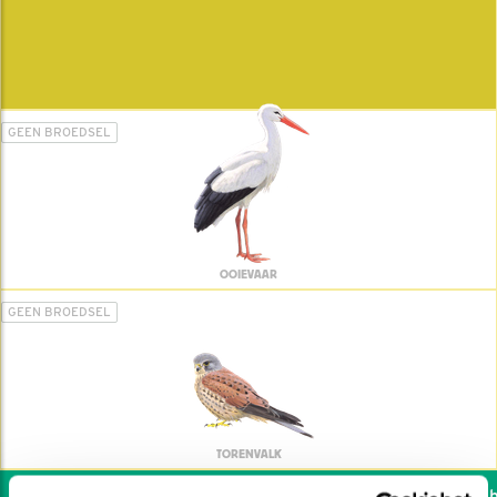
GEEN BROEDSEL
OOIEVAAR
GEEN BROEDSEL
TORENVALK
Wil jij ook de vogels he