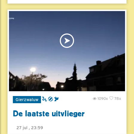
1090x
78x
Gierzwaluw
De laatste uitvlieger
27 jul , 23:59