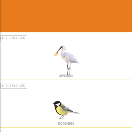
UITGEVLOGEN
LEPELAAR
UITGEVLOGEN
KOOLMEES