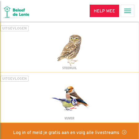
HELP MEE
Men
UITGEVLOGEN
STEENUIL
UITGEVLOGEN
VIJVER
Log in of meld je gratis aan en volg alle livestreams