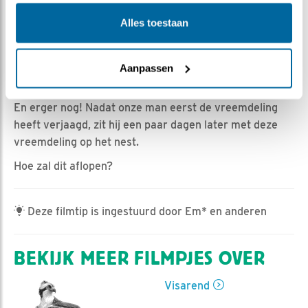
Dieuwertje Smolenaars | Geplaatst op 10 april 2022,
19:01 |
Vind ik leuk
|
Bewaar dit filmpje
|
512x
Alles toestaan
De soap gaat door!
Niet alleen hebben onze visarenden een storm moeten
Aanpassen
doorstaan. Ook is de concurrentie nog niet weg.
En erger nog! Nadat onze man eerst de vreemdeling
heeft verjaagd, zit hij een paar dagen later met deze
vreemdeling op het nest.
Hoe zal dit aflopen?
Deze filmtip is ingestuurd door Em* en anderen
BEKIJK MEER FILMPJES OVER
Visarend