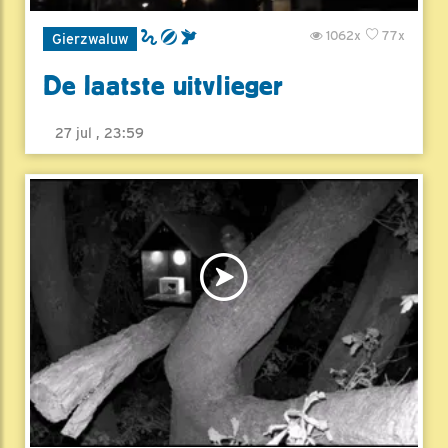
1062x
77x
Gierzwaluw
De laatste uitvlieger
27 jul , 23:59