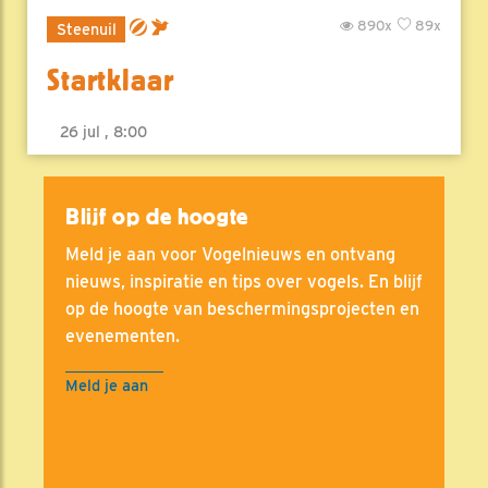
890x
89x
Steenuil
Startklaar
26 jul , 8:00
Blijf op de hoogte
Meld je aan voor Vogelnieuws en ontvang
nieuws, inspiratie en tips over vogels. En blijf
op de hoogte van beschermingsprojecten en
evenementen.
Meld je aan