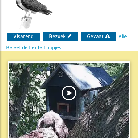
Visarend
Bezoek
Gevaar
Alle
Beleef de Lente filmpjes