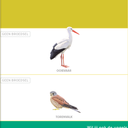
GEEN BROEDSEL
OOIEVAAR
GEEN BROEDSEL
TORENVALK
Wil jij ook de vogels h