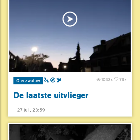
1083x
78x
Gierzwaluw
De laatste uitvlieger
27 jul , 23:59