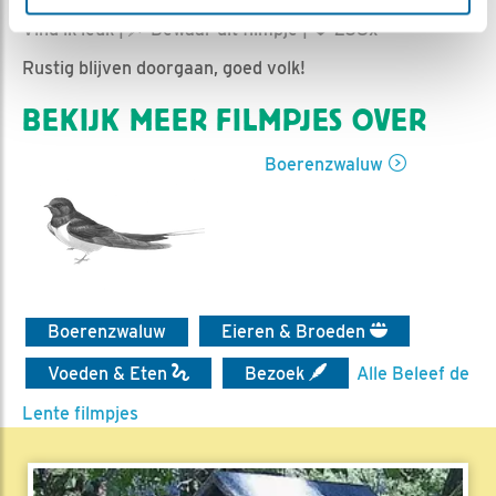
Ed Hoogkamer | Geplaatst op 20 juni 2025, 15:22 |
Vind ik leuk
|
Bewaar dit filmpje
|
238x
Rustig blijven doorgaan, goed volk!
BEKIJK MEER FILMPJES OVER
Boerenzwaluw
Boerenzwaluw
Eieren & Broeden
Voeden & Eten
Bezoek
Alle Beleef de
Lente filmpjes