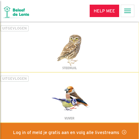
HELP MEE
Men
UITGEVLOGEN
STEENUIL
UITGEVLOGEN
VIJVER
Log in of meld je gratis aan en volg alle livestreams