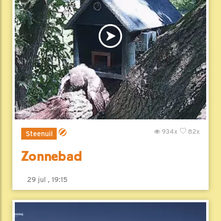
934x
82x
Steenuil
Zonnebad
29 jul , 19:15