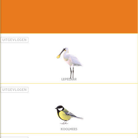
UITGEVLOGEN
LEPELAAR
UITGEVLOGEN
KOOLMEES