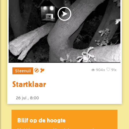
904x
91x
Steenuil
Startklaar
26 jul , 8:00
Blijf op de hoogte