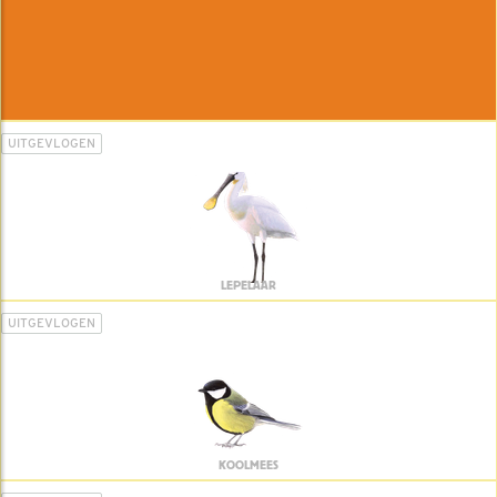
UITGEVLOGEN
LEPELAAR
UITGEVLOGEN
KOOLMEES