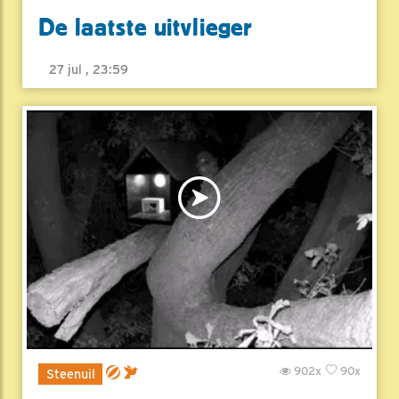
De laatste uitvlieger
27 jul , 23:59
902x
90x
Steenuil