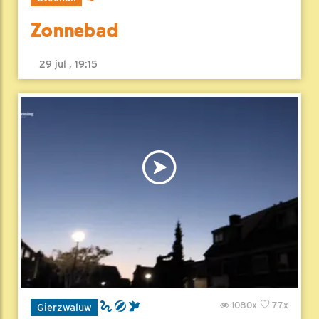
Zonnebad
29 jul , 19:15
1080x
77x
Gierzwaluw