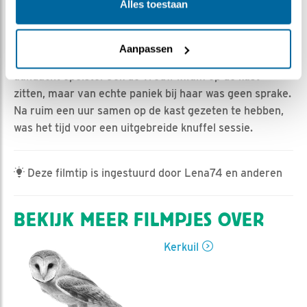
Ed Hoogkamer | Geplaatst op 19 maart 2022, 10:56 |
Alles toestaan
Vind ik leuk
|
Bewaar dit filmpje
|
491x
Rond middernacht was de man opeens erg onrustig; er
Aanpassen
leek zich iets onder de kast te bevinden wat zijn
aandacht opeiste. Ook de vrouw kwam op de kast
zitten, maar van echte paniek bij haar was geen sprake.
Na ruim een uur samen op de kast gezeten te hebben,
was het tijd voor een uitgebreide knuffel sessie.
Deze filmtip is ingestuurd door Lena74 en anderen
BEKIJK MEER FILMPJES OVER
Kerkuil