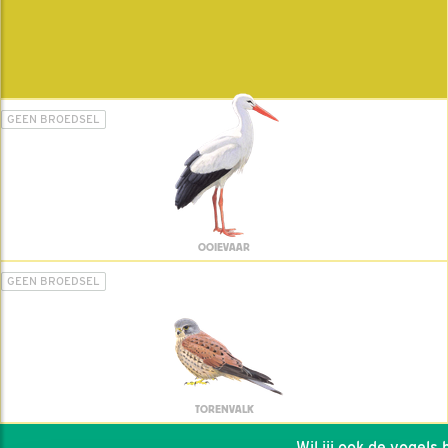
GEEN BROEDSEL
OOIEVAAR
GEEN BROEDSEL
TORENVALK
Wil jij ook de vogels he