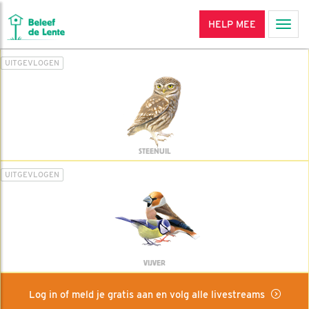
HELP MEE
Men
UITGEVLOGEN
STEENUIL
UITGEVLOGEN
VIJVER
Log in of meld je gratis aan en volg alle livestreams