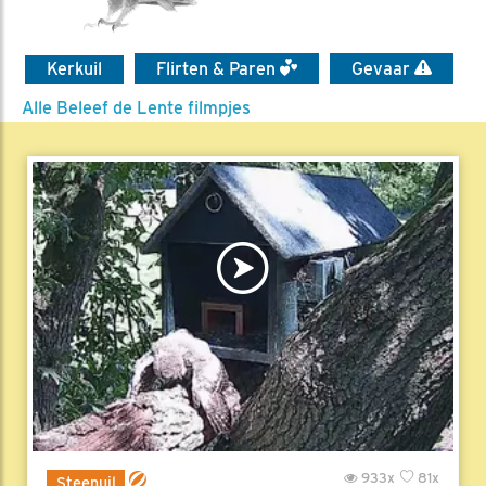
Kerkuil
Flirten & Paren
Gevaar
Alle Beleef de Lente filmpjes
933x
81x
Steenuil