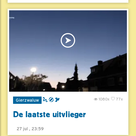
1080x
77x
Gierzwaluw
De laatste uitvlieger
27 jul , 23:59