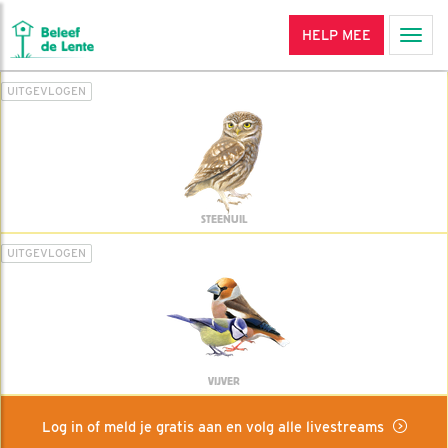
HELP MEE
Men
UITGEVLOGEN
STEENUIL
UITGEVLOGEN
VIJVER
Log in of meld je gratis aan en volg alle livestreams