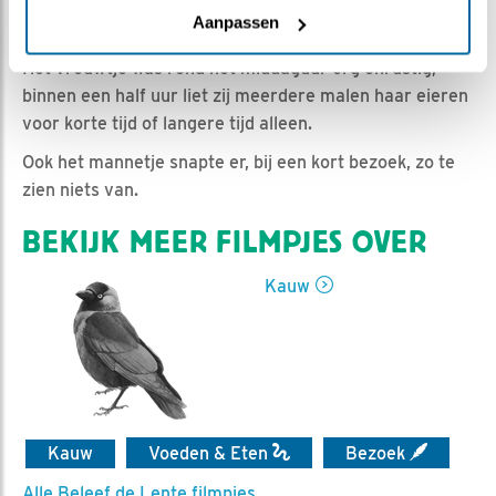
Ed Hoogkamer | Geplaatst op 23 april 2019, 16:07 |
Aanpassen
Vind ik leuk
|
Bewaar dit filmpje
|
1172x
Het vrouwtje was rond het middaguur erg onrustig;
binnen een half uur liet zij meerdere malen haar eieren
voor korte tijd of langere tijd alleen.
Ook het mannetje snapte er, bij een kort bezoek, zo te
zien niets van.
BEKIJK MEER FILMPJES OVER
Kauw
Kauw
Voeden & Eten
Bezoek
Alle Beleef de Lente filmpjes