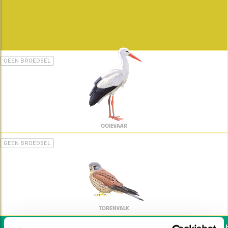
GEEN BROEDSEL
OOIEVAAR
GEEN BROEDSEL
TORENVALK
Wil jij ook de vogels he