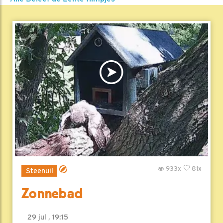
933x
81x
Steenuil
Zonnebad
29 jul , 19:15