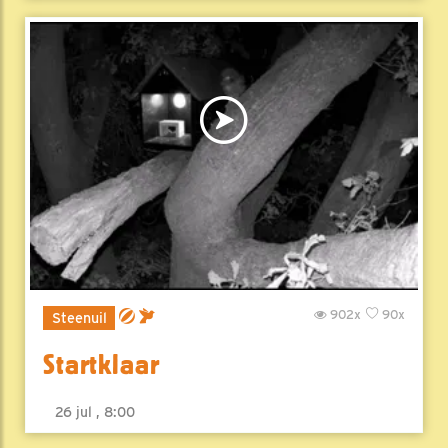
902x
90x
Steenuil
Startklaar
26 jul , 8:00