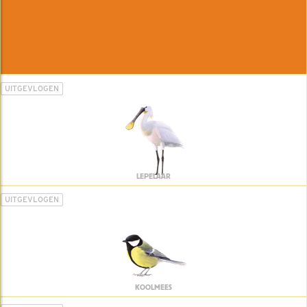
UITGEVLOGEN
LEPELAAR
UITGEVLOGEN
KOOLMEES