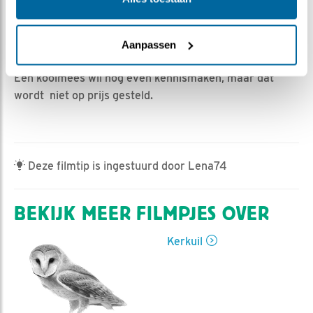
Ed Hoogkamer | Geplaatst op 6 maart 2023, 11:00 |
Vind ik leuk
|
Bewaar dit filmpje
|
455x
V kraakt een enorme braakbal. In de nacht is het
Aanpassen
schrikken van het geroep van een bosuil vrouw.
Een koolmees wil nog even kennismaken, maar dat
wordt niet op prijs gesteld.
Deze filmtip is ingestuurd door Lena74
BEKIJK MEER FILMPJES OVER
Kerkuil