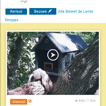
Kerkuil
Bezoek
Alle Beleef de Lente
filmpjes
891x
80x
Steenuil