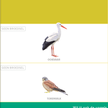
GEEN BROEDSEL
OOIEVAAR
GEEN BROEDSEL
TORENVALK
Wil jij ook de vogels h