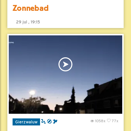
Zonnebad
29 jul , 19:15
1058x
77x
Gierzwaluw