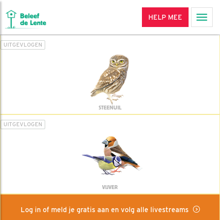
HELP MEE
Men
UITGEVLOGEN
STEENUIL
UITGEVLOGEN
VIJVER
Log in of meld je gratis aan en volg alle livestreams