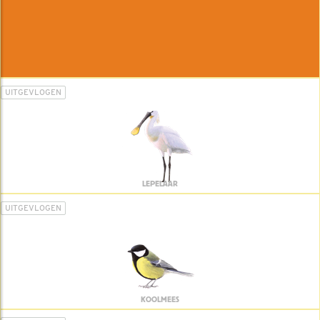
UITGEVLOGEN
LEPELAAR
UITGEVLOGEN
KOOLMEES