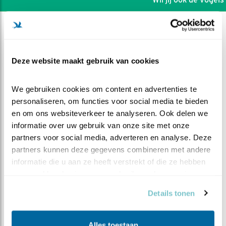
Deze website maakt gebruik van cookies
We gebruiken cookies om content en advertenties te 
personaliseren, om functies voor social media te bieden 
en om ons websiteverkeer te analyseren. Ook delen we 
informatie over uw gebruik van onze site met onze 
partners voor social media, adverteren en analyse. Deze 
partners kunnen deze gegevens combineren met andere 
informatie die u aan ze heeft verstrekt of die ze hebben 
DEEL DIT FILMPJE
verzameld op basis van uw gebruik van hun services.
Details tonen
Ongewenst bezoek
Alles toestaan