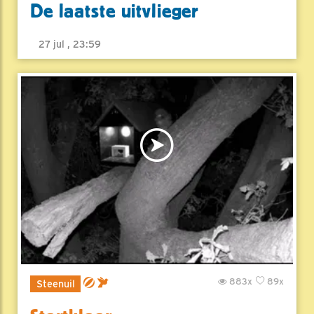
De laatste uitvlieger
27 jul , 23:59
883x
89x
Steenuil