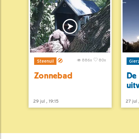
886x
80x
Steenuil
Gier
Zonnebad
De 
uit
29 jul , 19:15
27 jul