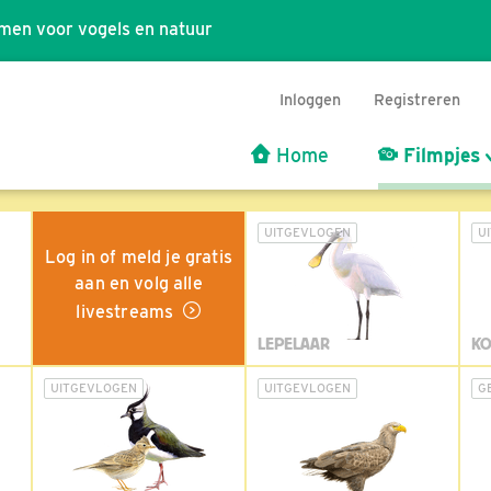
men voor vogels en natuur
Inloggen
Registreren
Home
Filmpjes
UITGEVLOGEN
U
Log in of meld je gratis
aan en volg alle
livestreams
LEPELAAR
KO
UITGEVLOGEN
UITGEVLOGEN
G