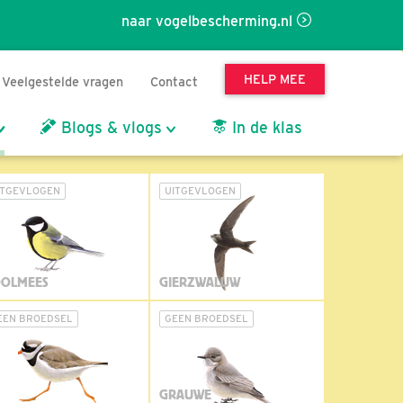
naar vogelbescherming.nl
HELP MEE
Veelgestelde vragen
Contact
Blogs & vlogs
In de klas
ITGEVLOGEN
UITGEVLOGEN
OLMEES
GIERZWALUW
EEN BROEDSEL
GEEN BROEDSEL
GRAUWE