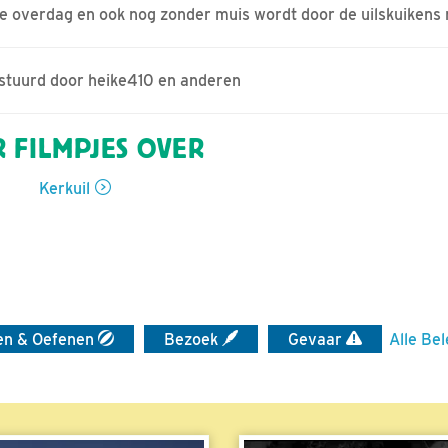
 overdag en ook nog zonder muis wordt door de uilskuikens ni
estuurd door heike410 en anderen
 FILMPJES OVER
Kerkuil
en & Oefenen
Bezoek
Gevaar
Alle Bel