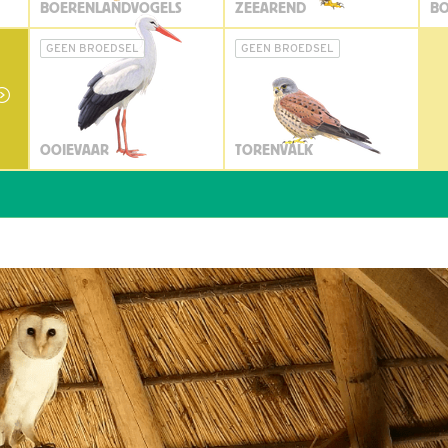
BOERENLANDVOGELS
ZEEAREND
BO
GEEN BROEDSEL
GEEN BROEDSEL
OOIEVAAR
TORENVALK