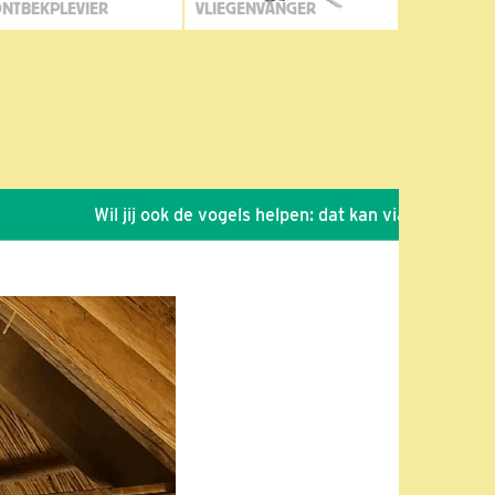
NTBEKPLEVIER
VLIEGENVANGER
Wil jij ook de vogels helpen: dat kan via de link!
*
S