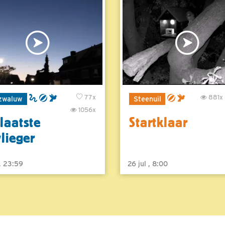
77x
881x
zwaluw
Steenuil
1056x
laatste
Startklaar
vlieger
 , 23:59
26 jul , 8:00