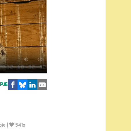
MPJE
pje
|
541x