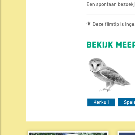
Een spontaan bezoekje
Deze filmtip is ing
BEKIJK MEER
Kerkuil
Spel