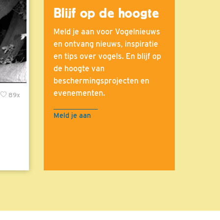
Blijf op de hoogte
Meld je aan voor Vogelnieuws
en ontvang nieuws, inspiratie
en tips over vogels. En blijf op
de hoogte van
beschermingsprojecten en
evenementen.
89x
Meld je aan