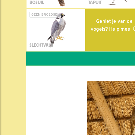
BOSUIL
TAPUIT
GEEN BROEDSEL
Geniet je van de
vogels? Help mee
SLECHTVALK