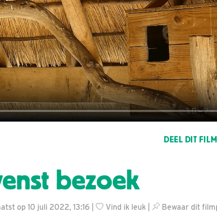
DEEL DIT FIL
enst bezoek
tst op 10 juli 2022, 13:16 |
Vind ik leuk
|
Bewaar dit film